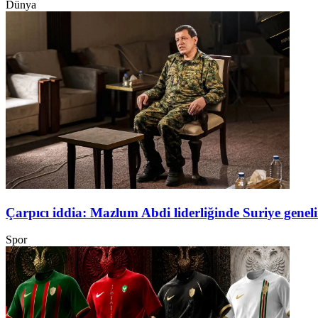
Dünya
Çarpıcı iddia: Mazlum Abdi liderliğinde Suriye genel
Spor