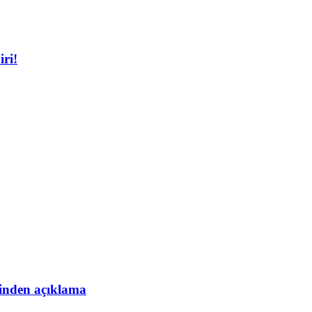
iri!
esinden açıklama