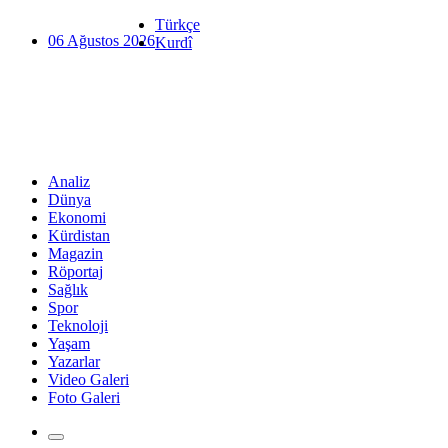
Türkçe
06 Ağustos 2026
Kurdî
Analiz
Dünya
Ekonomi
Kürdistan
Magazin
Röportaj
Sağlık
Spor
Teknoloji
Yaşam
Yazarlar
Video Galeri
Foto Galeri