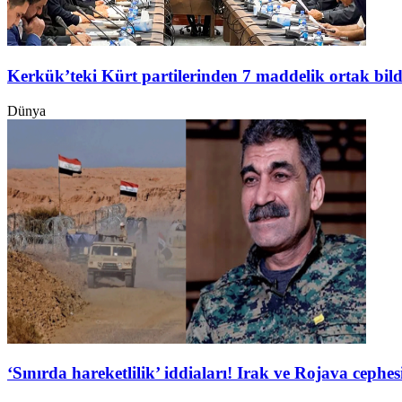
Kerkük’teki Kürt partilerinden 7 maddelik ortak bild
Dünya
‘Sınırda hareketlilik’ iddiaları! Irak ve Rojava ceph