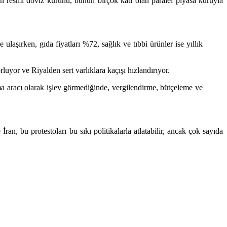
lan resmi döviz kurunu, bunun birçok katı olan paralel piyasa kuruyla
laşırken, gıda fiyatları %72, sağlık ve tıbbi ürünler ise yıllık
yor ve Riyalden sert varlıklara kaçışı hızlandırıyor.
ma aracı olarak işlev görmediğinde, vergilendirme, bütçeleme ve
n, bu protestoları bu sıkı politikalarla atlatabilir, ancak çok sayıda