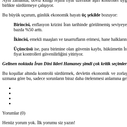
Aynı zamanda, döviz kıtlığı rejimi riyal üzerinde aşırı kontroller u
birlikte sürdürmeye çalışıyor.
Bu büyük uçurum, günlük ekonomik hayatı
üç şekilde
bozuyor:
Birincisi,
enflasyon krizini İran tarihinde görülmemiş seviyeye ç
bazda %50 arttı.
İkincisi,
emekli maaşları ve tasarrufların erimesi, hane halklar
Üçüncüsü
ise, para birimine olan güvenin kaybı, hükümetin İr
fiyat kontrolleri güvenilirliğini yitiriyor.
Gelinen noktada İran Dini lideri Hamaney şimdi çok kritik seçimlerl
Bu koşullar altında kontrolü sürdürmek, devletin ekonomik ve zorlayıc
uzmana göre bu, sadece sorunların biraz daha ötelenmesi anlamına gele
Yorumlar (0)
Henüz yorum yok. İlk yorumu siz yazın!