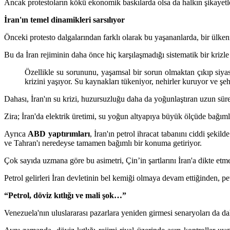
Ancak protestoların kökü ekonomik baskılarda olsa da halkın şikayetler
İran'ın temel dinamikleri sarsılıyor
Önceki protesto dalgalarından farklı olarak bu yaşananlarda, bir ülken
Bu da İran rejiminin daha önce hiç karşılaşmadığı sistematik bir krizle
Özellikle su sorununu, yaşamsal bir sorun olmaktan çıkıp siyas
krizini yaşıyor. Su kaynakları tükeniyor, nehirler kuruyor ve şehir
Dahası, İran'ın su krizi, huzursuzluğu daha da yoğunlaştıran uzun süre
Zira; İran'da elektrik üretimi, su yoğun altyapıya büyük ölçüde bağıml
Ayrıca
ABD yaptırımları
, İran'ın petrol ihracat tabanını ciddi şeki
ve Tahran'ı neredeyse tamamen bağımlı bir konuma getiriyor.
Çok sayıda uzmana göre bu asimetri, Çin’in şartlarını İran'a dikte etm
Petrol gelirleri İran devletinin bel kemiği olmaya devam ettiğinden, pet
“Petrol, döviz kıtlığı ve mali şok…”
Venezuela'nın uluslararası pazarlara yeniden girmesi senaryoları da dah