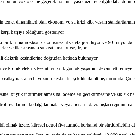
i bunun çok ötesine geçerek İran'ın siyasi düzeniyle ilgili daha derin b
in temel dinamikleri olan ekonomi ve su krizi gibi yaşam standartlarının 
 karşı karşıya olduğunu gösteriyor.
i bir kırılma noktasına dönüşmesi ilk defa görülüyor ve 90 milyondan 
ler ve iller arasında su kısıtlamaları yayılıyor.
li elektrik kesintilerine doğrudan katkıda bulunuyor.
ı ve kronik elektrik kesintileri artık günlük yaşamını devam ettiremeye
lde kısıtlayarak alıcı havuzunu keskin bir şekilde daraltmış durumda. Çin
esine, büyük indirimler almasına, ödemeleri geciktirmesine ve sık sık na
rol fiyatlarındaki dalgalanmalar veya alıcıların davranışları rejimin mali
il olmak üzere, küresel petrol fiyatlarında herhangi bir sürdürülebilir d