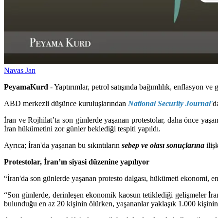
Navas Jan
PeyamaKurd
- Yaptırımlar, petrol satışında bağımlılık, enflasyon ve 
ABD merkezli düşünce kuruluşlarından
National Security Journal'
d
İran ve Rojhilat’ta son günlerde yaşanan protestolar, daha önce yaşana
İran hükümetini zor günler beklediği tespiti yapıldı.
Ayrıca; İran'da yaşanan bu sıkıntıların
sebep ve olası sonuçlarına
iliş
Protestolar, İran’ın siyasi düzenine yapılıyor
“İran'da son günlerde yaşanan protesto dalgası, hükümeti ekonomi, ene
“Son günlerde, derinleşen ekonomik kaosun tetiklediği gelişmeler İran 
bulunduğu en az 20 kişinin ölürken, yaşananlar yaklaşık 1.000 kişini