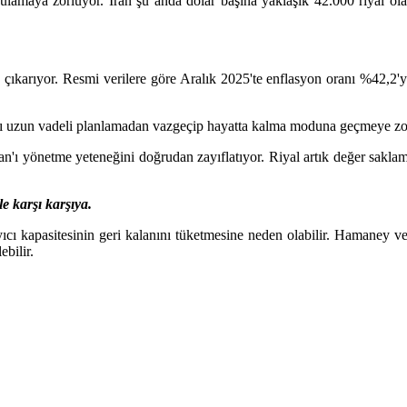
ygulamaya zorluyor. İran şu anda dolar başına yaklaşık 42.000 riyal o
ıkarıyor. Resmi verilere göre Aralık 2025'te enflasyon oranı %42,2'ye u
ını uzun vadeli planlamadan vazgeçip hayatta kalma moduna geçmeye zorlu
an'ı yönetme yeteneğini doğrudan zayıflatıyor. Riyal artık değer sakla
e karşı karşıya.
ı kapasitesinin geri kalanını tüketmesine neden olabilir. Hamaney ve İra
bilir.