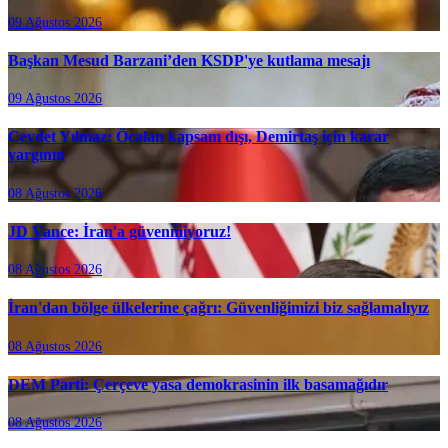
09 Ağustos 2026
Başkan Mesud Barzani’den KSDP'ye kutlama mesajı
09 Ağustos 2026
Cevdet Yılmaz: Öcalan kapsam dışı, Demirtaş için karar
yargının
08 Ağustos 2026
JD Vance: İran'a güvenmiyoruz!
08 Ağustos 2026
İran'dan bölge ülkelerine çağrı: Güvenliğimizi biz sağlamalıyız
08 Ağustos 2026
DEM Parti: Çerçeve yasa demokrasinin ilk basamağıdır
08 Ağustos 2026