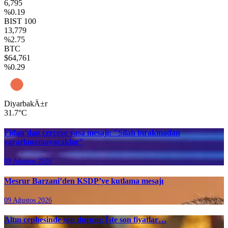
6,795
%0.19
BIST 100
13,779
%2.75
BTC
$64,761
%0.29
DiyarbakÄ±r
31.7°C
Fidan’dan çerçeve yasa mesajı: "Silah bırakmadan
yararlanamayacaklar"
09 Ağustos 2026
Mesrur Barzani’den KSDP’ye kutlama mesajı
09 Ağustos 2026
Altın cephesinde son durum: İşte son fiyatlar…