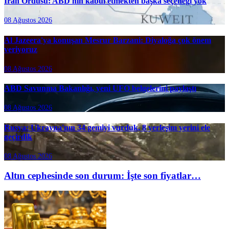
İran Ordusu: ABD'nin kabul etmekten başka seçeneği yok
08 Ağustos 2026
Al Jazeera'ya konuşan Mesrur Barzani: Diyaloğa çok önem
veriyoruz
08 Ağustos 2026
ABD Savunma Bakanlığı, yeni UFO belgelerini paylaştı
08 Ağustos 2026
Rusya: Ukrayna'nın 34 gemiyi vurduk, 8 yerleşim yerini ele
geçirdik
08 Ağustos 2026
Altın cephesinde son durum: İşte son fiyatlar…