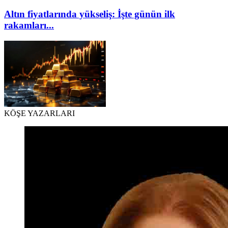
Altın fiyatlarında yükseliş: İşte günün ilk
rakamları...
KÖŞE YAZARLARI