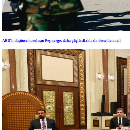
ABD'li düşünce kuruluşu: Peşmerge, daha güçlü silahlarla desteklenmeli