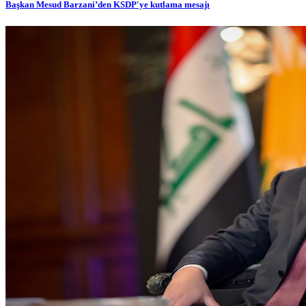
Başkan Mesud Barzani’den KSDP'ye kutlama mesajı