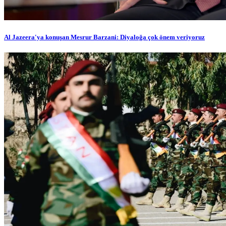
Al Jazeera'ya konuşan Mesrur Barzani: Diyaloğa çok önem veriyoruz