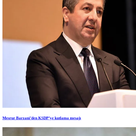
Mesrur Barzani’den KSDP’ye kutlama mesajı