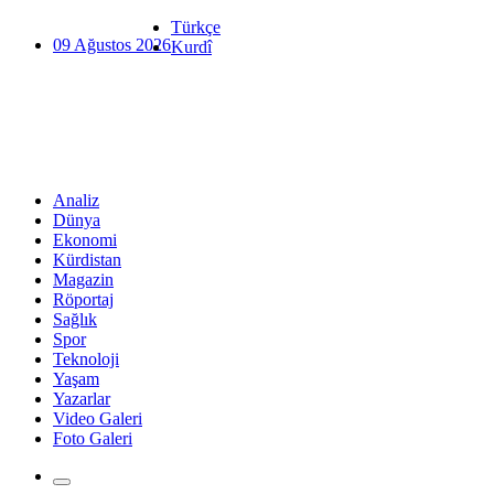
Türkçe
09 Ağustos 2026
Kurdî
Analiz
Dünya
Ekonomi
Kürdistan
Magazin
Röportaj
Sağlık
Spor
Teknoloji
Yaşam
Yazarlar
Video Galeri
Foto Galeri