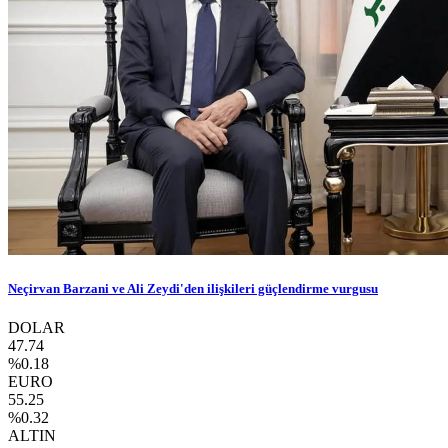
Neçirvan Barzani ve Ali Zeydi'den ilişkileri güçlendirme vurgusu
DOLAR
47.74
%0.18
EURO
55.25
%0.32
ALTIN