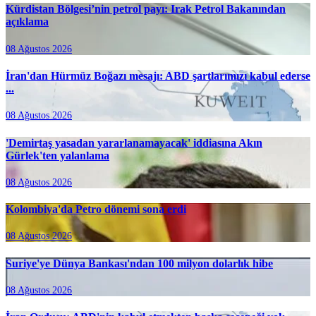
Kürdistan Bölgesi’nin petrol payı: Irak Petrol Bakanından
açıklama
08 Ağustos 2026
İran'dan Hürmüz Boğazı mesajı: ABD şartlarımızı kabul ederse
...
08 Ağustos 2026
'Demirtaş yasadan yararlanamayacak' iddiasına Akın
Gürlek'ten yalanlama
08 Ağustos 2026
Kolombiya'da Petro dönemi sona erdi
08 Ağustos 2026
Suriye'ye Dünya Bankası'ndan 100 milyon dolarlık hibe
08 Ağustos 2026