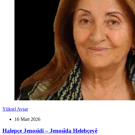
Yüksel Avşar
16 Mart 2026
Halepçe Jenosidi – Jenosîda Helebçeyê