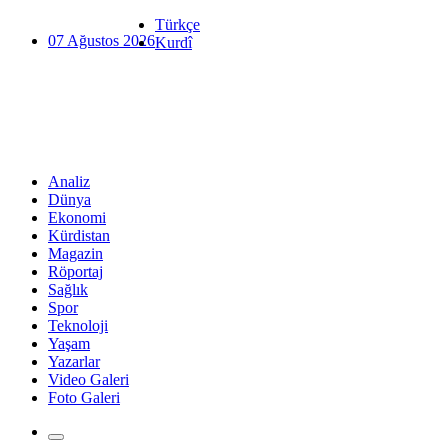
Türkçe
07 Ağustos 2026
Kurdî
Analiz
Dünya
Ekonomi
Kürdistan
Magazin
Röportaj
Sağlık
Spor
Teknoloji
Yaşam
Yazarlar
Video Galeri
Foto Galeri