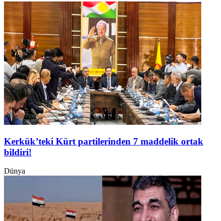
Kerkük’teki Kürt partilerinden 7 maddelik ortak
bildiri!
Dünya