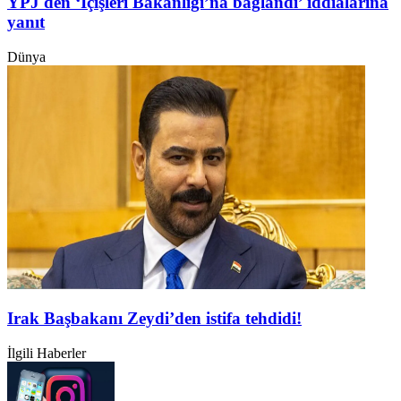
YPJ'den ‘İçişleri Bakanlığı’na bağlandı’ iddialarına
yanıt
Dünya
Irak Başbakanı Zeydi’den istifa tehdidi!
İlgili Haberler