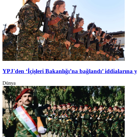
YPJ'den ‘İçişleri Bakanlığı’na bağlandı’ iddialarına 
Dünya