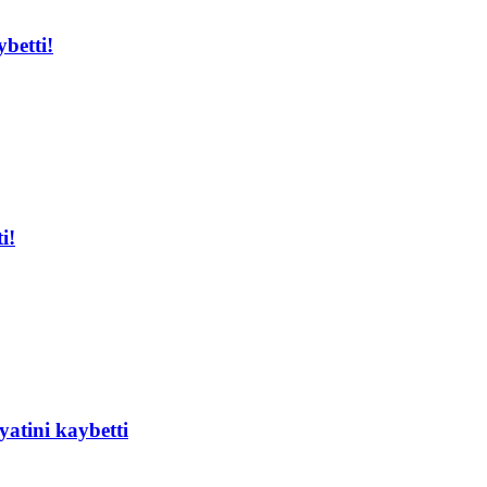
ybetti!
i!
yatini kaybetti