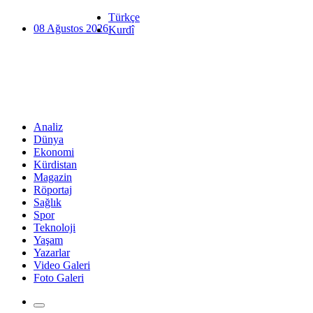
Türkçe
08 Ağustos 2026
Kurdî
Analiz
Dünya
Ekonomi
Kürdistan
Magazin
Röportaj
Sağlık
Spor
Teknoloji
Yaşam
Yazarlar
Video Galeri
Foto Galeri