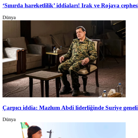
‘Sınırda hareketlilik’ iddiaları! Irak ve Rojava ceph
Dünya
Çarpıcı iddia: Mazlum Abdi liderliğinde Suriye genel
Dünya