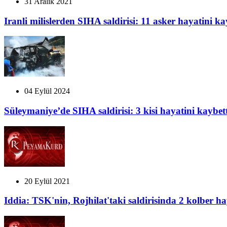
31 Aralık 2021
Iranli milislerden SIHA saldirisi: 11 asker hayatini ka
04 Eylül 2024
Süleymaniye’de SIHA saldirisi: 3 kisi hayatini kaybett
20 Eylül 2021
Iddia: TSK'nin, Rojhilat'taki saldirisinda 2 kolber ha