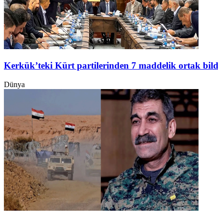
Kerkük’teki Kürt partilerinden 7 maddelik ortak bild
Dünya