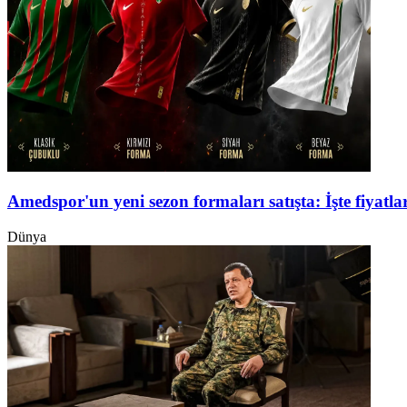
Amedspor'un yeni sezon formaları satışta: İşte fiyatlar
Dünya