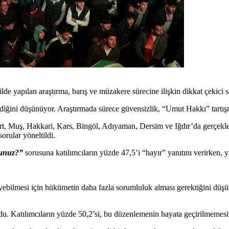
 yapılan araştırma, barış ve müzakere sürecine ilişkin dikkat çekici 
iğini düşünüyor. Araştırmada sürece güvensizlik, “Umut Hakkı” tartışmas
irt, Muş, Hakkari, Kars, Bingöl, Adıyaman, Dersim ve Iğdır’da gerçekleşt
sorular yöneltildi.
sunuz?”
sorusuna katılımcıların yüzde 47,5’i “hayır” yanıtını verirken, y
eyebilmesi için hükümetin daha fazla sorumluluk alması gerektiğini düşün
u. Katılımcıların yüzde 50,2’si, bu düzenlemenin hayata geçirilmemesinin