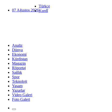
Türkçe
07 Ağustos 2026
Kurdî
Analiz
Dünya
Ekonomi
Kürdistan
Magazin
Röportaj
Sağlık
Spor
Teknoloji
Yaşam
Yazarlar
Video Galeri
Foto Galeri