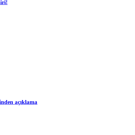
iri!
esinden açıklama