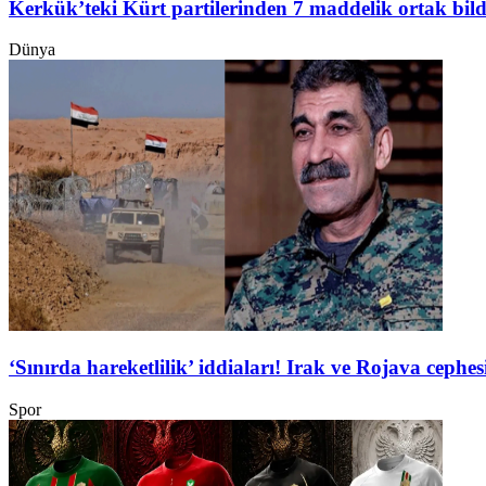
Kerkük’teki Kürt partilerinden 7 maddelik ortak bild
Dünya
‘Sınırda hareketlilik’ iddiaları! Irak ve Rojava ceph
Spor