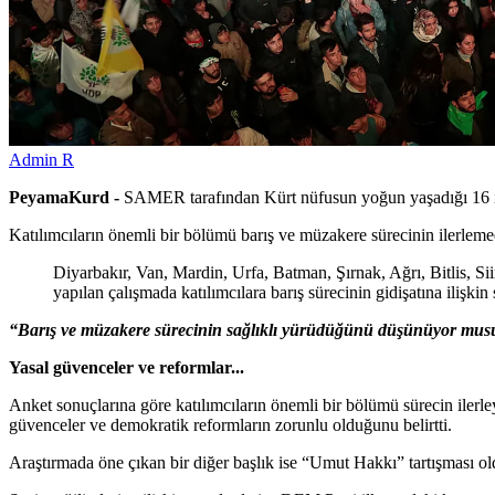
Admin R
PeyamaKurd -
SAMER tarafından Kürt nüfusun yoğun yaşadığı 16 ilde
Katılımcıların önemli bir bölümü barış ve müzakere sürecinin ilerlemed
Diyarbakır, Van, Mardin, Urfa, Batman, Şırnak, Ağrı, Bitlis, Si
yapılan çalışmada katılımcılara barış sürecinin gidişatına ilişkin 
“Barış ve müzakere sürecinin sağlıklı yürüdüğünü düşünüyor mu
Yasal güvenceler ve reformlar...
Anket sonuçlarına göre katılımcıların önemli bir bölümü sürecin ilerl
güvenceler ve demokratik reformların zorunlu olduğunu belirtti.
Araştırmada öne çıkan bir diğer başlık ise “Umut Hakkı” tartışması old