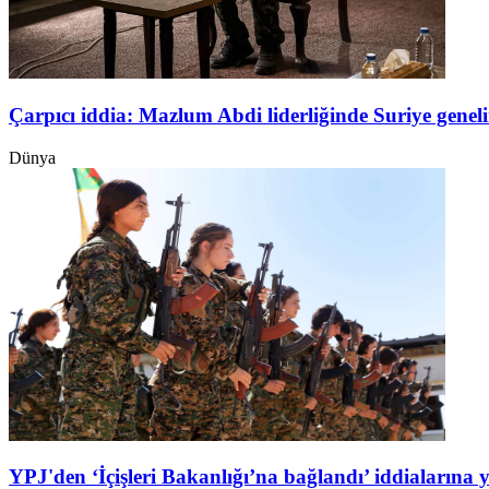
Çarpıcı iddia: Mazlum Abdi liderliğinde Suriye genel
Dünya
YPJ'den ‘İçişleri Bakanlığı’na bağlandı’ iddialarına 