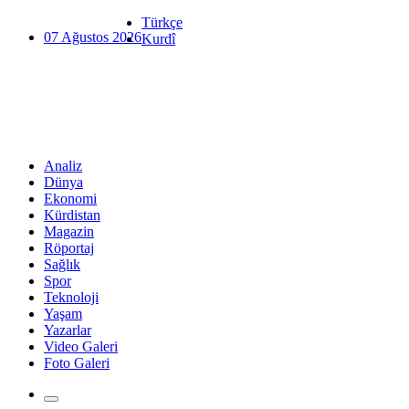
Türkçe
07 Ağustos 2026
Kurdî
Analiz
Dünya
Ekonomi
Kürdistan
Magazin
Röportaj
Sağlık
Spor
Teknoloji
Yaşam
Yazarlar
Video Galeri
Foto Galeri