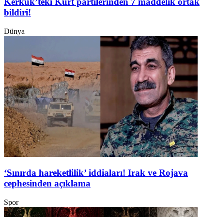
Kerkük’teki Kürt partilerinden 7 maddelik ortak
bildiri!
Dünya
‘Sınırda hareketlilik’ iddiaları! Irak ve Rojava
cephesinden açıklama
Spor