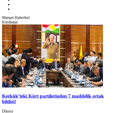
Manşet Haberleri
Kürdistan
Kerkük’teki Kürt partilerinden 7 maddelik ortak
bildiri!
Dünya