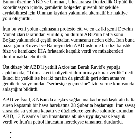
Bunun üzerine ABD ve Umman, Uluslararası Denizcilik Örgütü ile
koordinasyon içinde, gemilerin bölgeden güvenli bir şekilde
ayrılabilmesi için Umman kıyıları yakınında alternatif bir nakliye
yolu oluşturdu.
İran bu yeni yolun açılmasını protesto etti ve en az iki gemi Devrim
Muhafızları tarafından vuruldu; bu durum ABD'nin hafta sonu
Boğaz yakınındaki çeşitli noktaları vurmasına neden oldu. İran buna
pazar günü Kuveyt ve Bahreyn'deki ABD üslerine bir dizi balistik
füze ve kamikaze İHA fırlatarak karşılık verdi ve müzakereleri
durdurmakla tehdit etti.
Üst düzey bir ABD'li yetkili Axios'tan Barak Ravid'e yaptığı
açıklamada, "Tüm askeri faaliyetleri durdurmaya karar verdik" dedi.
İkinci bir yetkili ise her iki tarafın da şimdilik geri adım atma ve
gemilerin su yolundan "serbestçe geçmesine" izin verme konusunda
anlaştığını bildirdi.
ABD ve İsrail, 8 Nisan'da ateşkes sağlanana kadar yaklaşık altı hafta
süren kapsamlı bir hava harekatına 28 Şubat’ta başlamıştı. İran savaş
sırasında su yolunu kapattı ve düzinelerce gemiye saldırdı; ardından
ABD, 13 Nisan'da İran limanlarına abluka uygulayarak karşılık
verdi ve İran'ın petrol ihracatını neredeyse tamamen durdurdu.