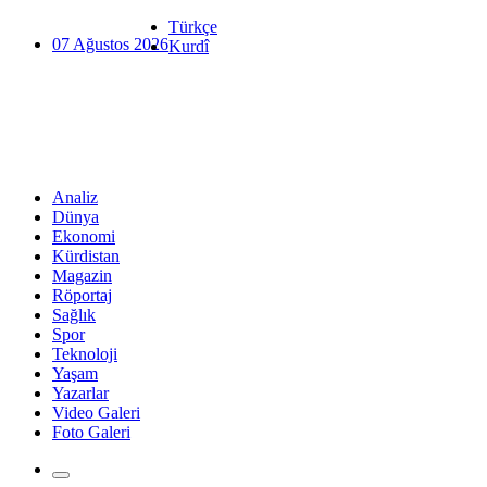
Türkçe
07 Ağustos 2026
Kurdî
Analiz
Dünya
Ekonomi
Kürdistan
Magazin
Röportaj
Sağlık
Spor
Teknoloji
Yaşam
Yazarlar
Video Galeri
Foto Galeri