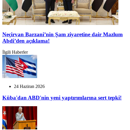
Neçirvan Barzani’nin Şam ziyaretine dair Mazlum
Abdi’den açıklama!
İlgili Haberler
24 Haziran 2026
Küba'dan ABD'nin yeni yaptırımlarına sert tepki!