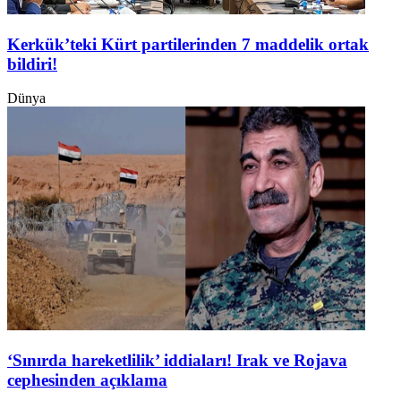
Kerkük’teki Kürt partilerinden 7 maddelik ortak
bildiri!
Dünya
‘Sınırda hareketlilik’ iddiaları! Irak ve Rojava
cephesinden açıklama