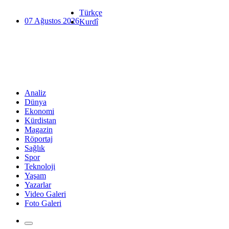
Türkçe
07 Ağustos 2026
Kurdî
Analiz
Dünya
Ekonomi
Kürdistan
Magazin
Röportaj
Sağlık
Spor
Teknoloji
Yaşam
Yazarlar
Video Galeri
Foto Galeri