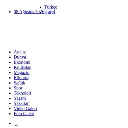
Türkçe
08 Ağustos 2026
Kurdî
Analiz
Dünya
Ekonomi
Kürdistan
Magazin
Röportaj
Sağlık
Spor
Teknoloji
Yaşam
Yazarlar
Video Galeri
Foto Galeri