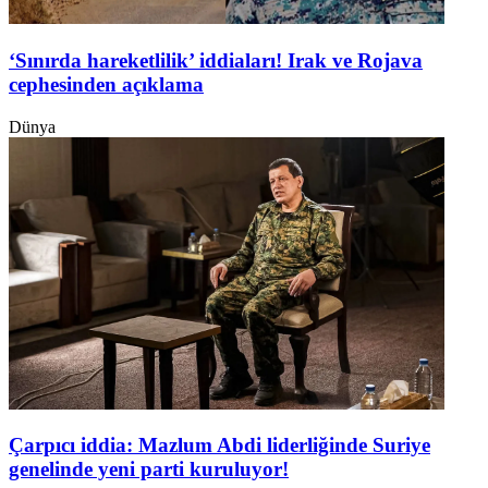
‘Sınırda hareketlilik’ iddiaları! Irak ve Rojava
cephesinden açıklama
Dünya
Çarpıcı iddia: Mazlum Abdi liderliğinde Suriye
genelinde yeni parti kuruluyor!