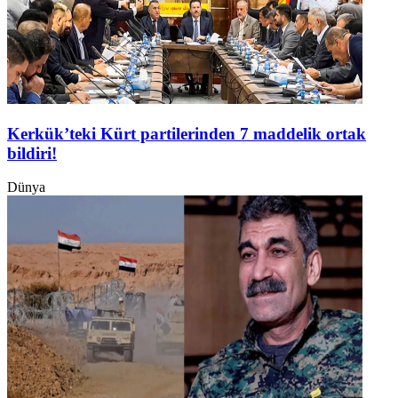
Kerkük’teki Kürt partilerinden 7 maddelik ortak
bildiri!
Dünya