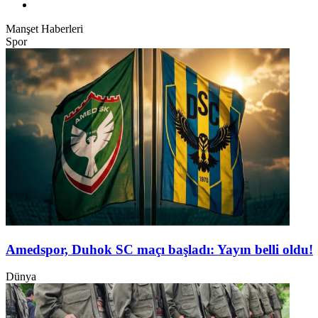
Manşet Haberleri
Spor
Amedspor, Duhok SC maçı başladı: Yayın belli oldu!
Dünya