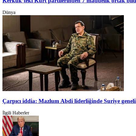
Kerkük’teki Kürt partilerinden 7 maddelik ortak bild
Dünya
Çarpıcı iddia: Mazlum Abdi liderliğinde Suriye genel
İlgili Haberler