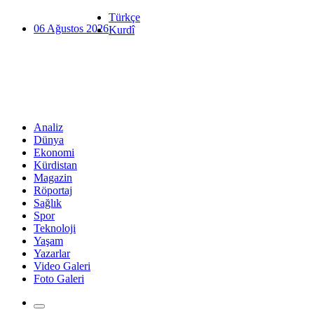
Türkçe
06 Ağustos 2026
Kurdî
Analiz
Dünya
Ekonomi
Kürdistan
Magazin
Röportaj
Sağlık
Spor
Teknoloji
Yaşam
Yazarlar
Video Galeri
Foto Galeri