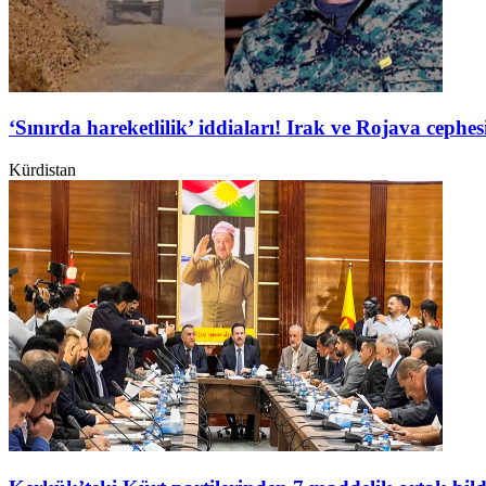
‘Sınırda hareketlilik’ iddiaları! Irak ve Rojava ceph
Kürdistan