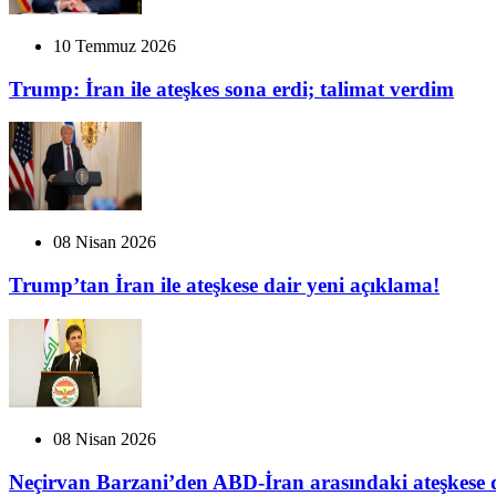
10 Temmuz 2026
Trump: İran ile ateşkes sona erdi; talimat verdim
08 Nisan 2026
Trump’tan İran ile ateşkese dair yeni açıklama!
08 Nisan 2026
Neçirvan Barzani’den ABD-İran arasındaki ateşkese 