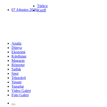
Türkçe
07 Ağustos 2026
Kurdî
Analiz
Dünya
Ekonomi
Kürdistan
Magazin
Röportaj
Sağlık
Spor
Teknoloji
Yaşam
Yazarlar
Video Galeri
Foto Galeri