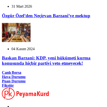
31 Mart 2026
Özgür Özel’den Neçirvan Barzani’ye mektup
04 Kasım 2024
Baskan Barzani: KDP, yeni hükümeti kurma
konusunda hiçbir partiyi veto etmeyecek!
Canlı Borsa
Hava Durumu
Puan Durumu
Fikstür