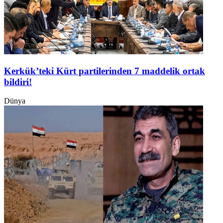
Kerkük’teki Kürt partilerinden 7 maddelik ortak
bildiri!
Dünya