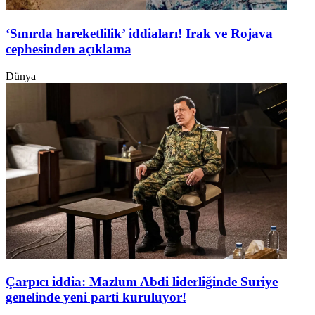
‘Sınırda hareketlilik’ iddiaları! Irak ve Rojava
cephesinden açıklama
Dünya
Çarpıcı iddia: Mazlum Abdi liderliğinde Suriye
genelinde yeni parti kuruluyor!