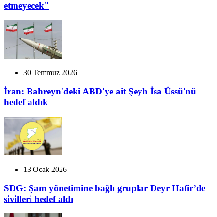
etmeyecek"
30 Temmuz 2026
İran: Bahreyn'deki ABD'ye ait Şeyh İsa Üssü'nü
hedef aldık
13 Ocak 2026
SDG: Şam yönetimine bağlı gruplar Deyr Hafir’de
sivilleri hedef aldı