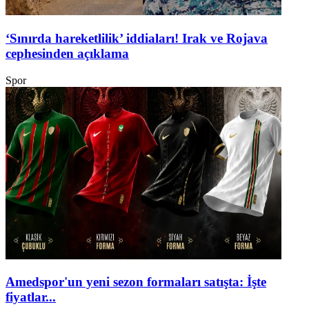
‘Sınırda hareketlilik’ iddiaları! Irak ve Rojava
cephesinden açıklama
Spor
Amedspor'un yeni sezon formaları satışta: İşte
fiyatlar...