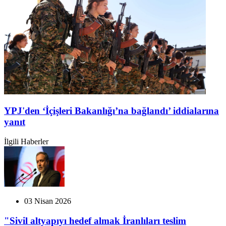
YPJ'den ‘İçişleri Bakanlığı’na bağlandı’ iddialarına
yanıt
İlgili Haberler
03 Nisan 2026
"Sivil altyapıyı hedef almak İranlıları teslim