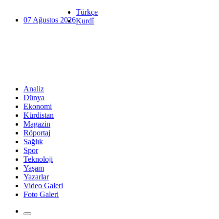
Türkçe
07 Ağustos 2026
Kurdî
Analiz
Dünya
Ekonomi
Kürdistan
Magazin
Röportaj
Sağlık
Spor
Teknoloji
Yaşam
Yazarlar
Video Galeri
Foto Galeri