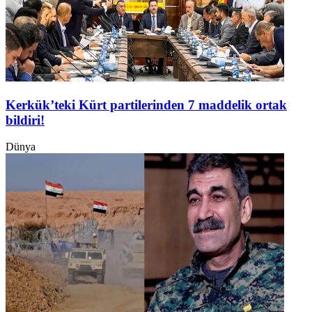
Kerkük’teki Kürt partilerinden 7 maddelik ortak
bildiri!
Dünya