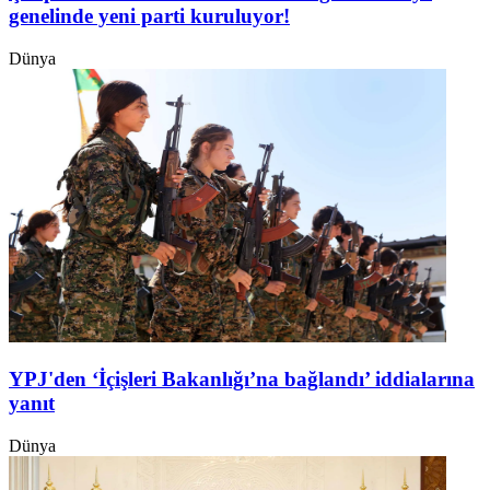
genelinde yeni parti kuruluyor!
Dünya
YPJ'den ‘İçişleri Bakanlığı’na bağlandı’ iddialarına
yanıt
Dünya