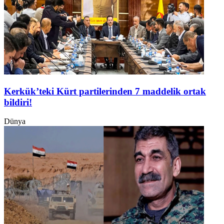
Kerkük’teki Kürt partilerinden 7 maddelik ortak
bildiri!
Dünya