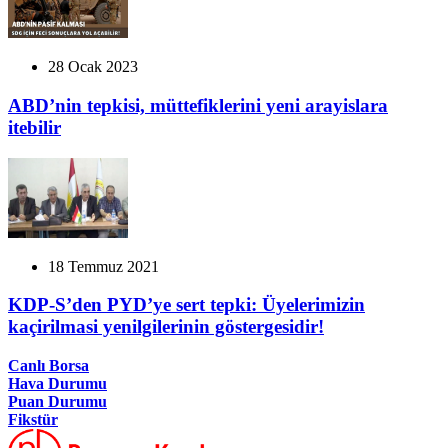
28 Ocak 2023
ABD’nin tepkisi, müttefiklerini yeni arayislara
itebilir
18 Temmuz 2021
KDP-S’den PYD’ye sert tepki: Üyelerimizin
kaçirilmasi yenilgilerinin göstergesidir!
Canlı Borsa
Hava Durumu
Puan Durumu
Fikstür