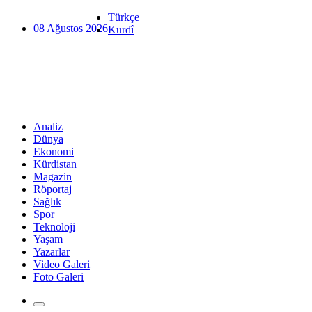
Türkçe
08 Ağustos 2026
Kurdî
Analiz
Dünya
Ekonomi
Kürdistan
Magazin
Röportaj
Sağlık
Spor
Teknoloji
Yaşam
Yazarlar
Video Galeri
Foto Galeri