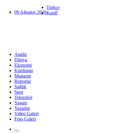
Türkçe
09 Ağustos 2026
Kurdî
Analiz
Dünya
Ekonomi
Kürdistan
Magazin
Röportaj
Sağlık
Spor
Teknoloji
Yaşam
Yazarlar
Video Galeri
Foto Galeri