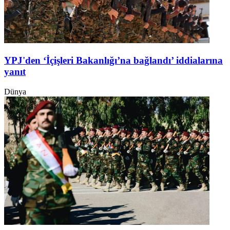
YPJ'den ‘İçişleri Bakanlığı’na bağlandı’ iddialarına
yanıt
Dünya