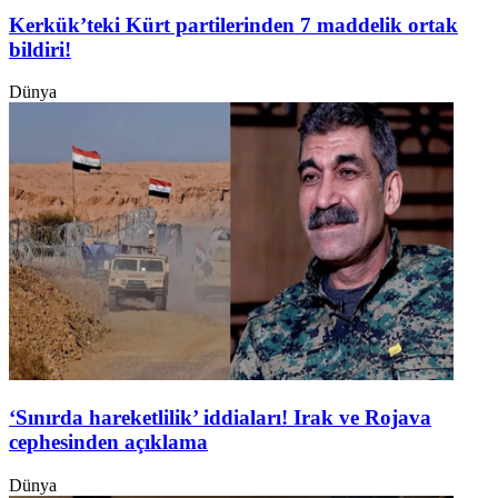
Kerkük’teki Kürt partilerinden 7 maddelik ortak
bildiri!
Dünya
‘Sınırda hareketlilik’ iddiaları! Irak ve Rojava
cephesinden açıklama
Dünya