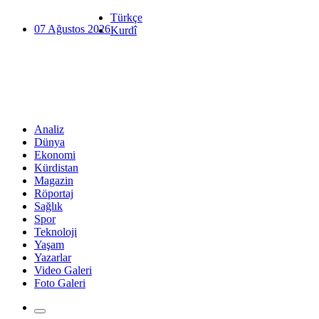
Türkçe
07 Ağustos 2026
Kurdî
Analiz
Dünya
Ekonomi
Kürdistan
Magazin
Röportaj
Sağlık
Spor
Teknoloji
Yaşam
Yazarlar
Video Galeri
Foto Galeri