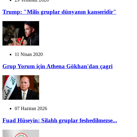
Trump: "Milis gruplar dünyanın kanseridir"
11 Nisan 2020
Grup Yorum için Athena Gökhan'dan çagri
07 Haziran 2026
Fuad Hüseyin: Silahlı gruplar feshedilmezse...