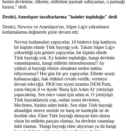
benim devletime, ülkeme, milletime parmak sallayamaz, o parmağı
kırarız." dedi.
Destici, Amedspor taraftarlarına "hainler topluluğu" dedi
Destici, Newroz ve Amedspor'un, Süper Lig'e yükselmesi
kutlamalarına değinerek şöyle devam etti:
Nevruz kutlamaları yapıyorlar, 10 binlerce kişi katılıyor,
bir kişinin elinde Türk bayrağı yok. Takım Süper Lig'e
yükseldiği için gösteri yapıyorlar, bir kişinin elinde
Türk bayrağı yok. Ey hainler topluluğu, hangi devletin
vatandaşısınız, hangi milletin mensubusunuz? Ay
yıldızlı al bayrağı elinize almaktan neden imtina
ediyorsunuz? Her gün bir şey yapıyorlar. Elbette sessiz
kalmayacağız, hak ettikleri cevabı verdik, vermeye
devam edeceğiz. PKK'nın siyasi uzantısı DEM Parti,
yarın birçok il ve ilçede 'Barış İçin Adım At' yürüyüşü
yapacakmış. Sen önce vatan için adım at. O yürüyüşü
Türk bayraklarıyla yap, ondan sonra devletten,
Meclisten, bizden adım bekle. Sen eline Türk bayrağı
almadığın sürece seninle ne barış ne kardeşlik ne de
dostluk olur. Eline Türk bayrağı almayan kim olursa
olsun bu milletin parçası olamaz, bu devletin vatandaşı
dahi olamaz. 'Hangi bayrağı eline alıyorsan ya da hangi