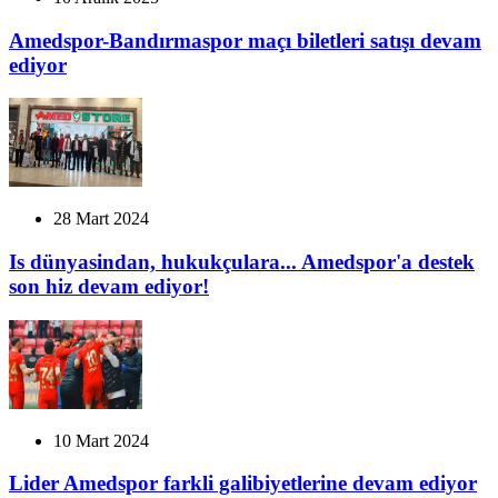
Amedspor-Bandırmaspor maçı biletleri satışı devam
ediyor
28 Mart 2024
Is dünyasindan, hukukçulara... Amedspor'a destek
son hiz devam ediyor!
10 Mart 2024
Lider Amedspor farkli galibiyetlerine devam ediyor