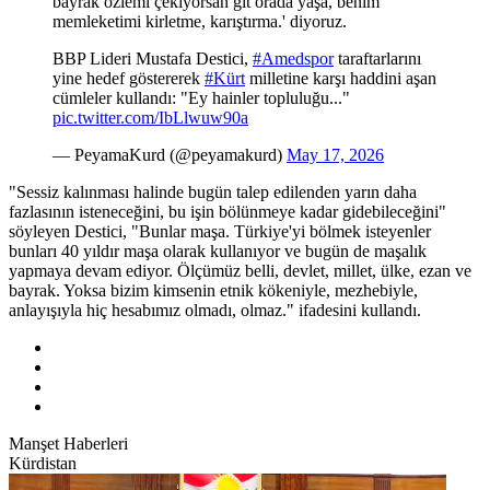
bayrak özlemi çekiyorsan git orada yaşa, benim
memleketimi kirletme, karıştırma.' diyoruz.
BBP Lideri Mustafa Destici,
#Amedspor
taraftarlarını
yine hedef göstererek
#Kürt
milletine karşı haddini aşan
cümleler kullandı: "Ey hainler topluluğu..."
pic.twitter.com/IbLlwuw90a
— PeyamaKurd (@peyamakurd)
May 17, 2026
"Sessiz kalınması halinde bugün talep edilenden yarın daha
fazlasının isteneceğini, bu işin bölünmeye kadar gidebileceğini"
söyleyen Destici, "Bunlar maşa. Türkiye'yi bölmek isteyenler
bunları 40 yıldır maşa olarak kullanıyor ve bugün de maşalık
yapmaya devam ediyor. Ölçümüz belli, devlet, millet, ülke, ezan ve
bayrak. Yoksa bizim kimsenin etnik kökeniyle, mezhebiyle,
anlayışıyla hiç hesabımız olmadı, olmaz." ifadesini kullandı.
Manşet Haberleri
Kürdistan