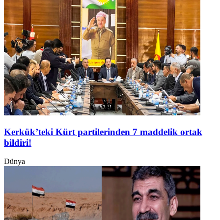
Kerkük’teki Kürt partilerinden 7 maddelik ortak
bildiri!
Dünya