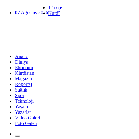
Türkçe
07 Ağustos 2026
Kurdî
Analiz
Dünya
Ekonomi
Kürdistan
Magazin
Röportaj
Sağlık
Spor
Teknoloji
Yaşam
Yazarlar
Video Galeri
Foto Galeri