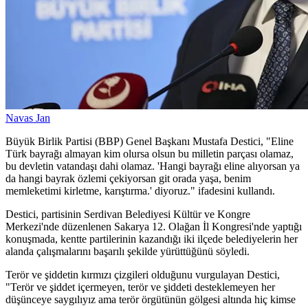
Navas Jan
Büyük Birlik Partisi (BBP) Genel Başkanı Mustafa Destici, "Eline
Türk bayrağı almayan kim olursa olsun bu milletin parçası olamaz,
bu devletin vatandaşı dahi olamaz. 'Hangi bayrağı eline alıyorsan ya
da hangi bayrak özlemi çekiyorsan git orada yaşa, benim
memleketimi kirletme, karıştırma.' diyoruz." ifadesini kullandı.
Destici, partisinin Serdivan Belediyesi Kültür ve Kongre
Merkezi'nde düzenlenen Sakarya 12. Olağan İl Kongresi'nde yaptığı
konuşmada, kentte partilerinin kazandığı iki ilçede belediyelerin her
alanda çalışmalarını başarılı şekilde yürüttüğünü söyledi.
Terör ve şiddetin kırmızı çizgileri olduğunu vurgulayan Destici,
"Terör ve şiddet içermeyen, terör ve şiddeti desteklemeyen her
düşünceye saygılıyız ama terör örgütünün gölgesi altında hiç kimse