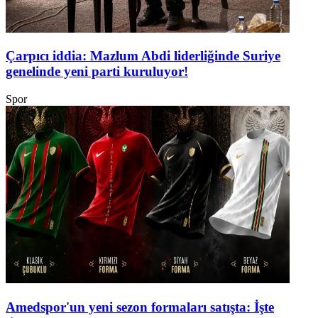
Çarpıcı iddia: Mazlum Abdi liderliğinde Suriye
genelinde yeni parti kuruluyor!
Spor
Amedspor'un yeni sezon formaları satışta: İşte