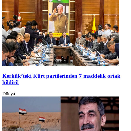
Kerkük’teki Kürt partilerinden 7 maddelik ortak
bildiri!
Dünya