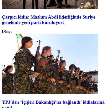
Çarpıcı iddia: Mazlum Abdi liderliğinde Suriye
genelinde yeni parti kuruluyor!
Dünya
YPJ'den ‘İçişleri Bakanlığı’na bağlandı’ iddialarına
yanıt