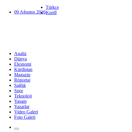
Türkçe
09 Ağustos 2026
Kurdî
Analiz
Dünya
Ekonomi
Kürdistan
Magazin
Röportaj
Sağlık
Spor
Teknoloji
Yaşam
Yazarlar
Video Galeri
Foto Galeri