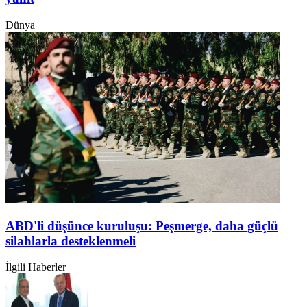
Dünya
ABD'li düşünce kuruluşu: Peşmerge, daha güçlü
silahlarla desteklenmeli
İlgili Haberler