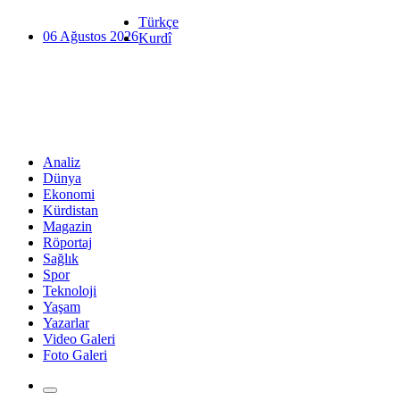
Türkçe
06 Ağustos 2026
Kurdî
Analiz
Dünya
Ekonomi
Kürdistan
Magazin
Röportaj
Sağlık
Spor
Teknoloji
Yaşam
Yazarlar
Video Galeri
Foto Galeri