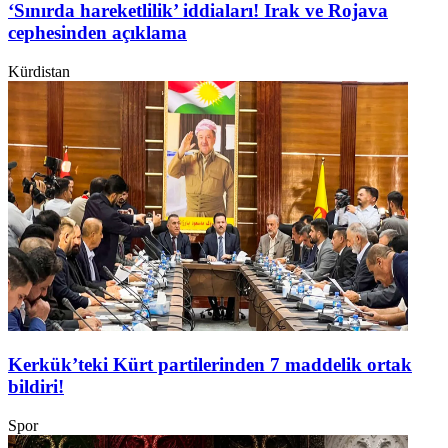
‘Sınırda hareketlilik’ iddiaları! Irak ve Rojava
cephesinden açıklama
Kürdistan
Kerkük’teki Kürt partilerinden 7 maddelik ortak
bildiri!
Spor