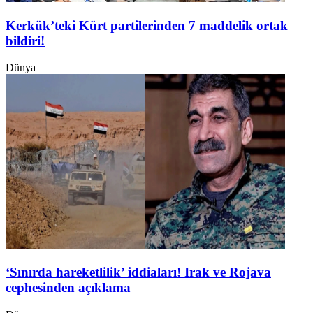
Kerkük’teki Kürt partilerinden 7 maddelik ortak
bildiri!
Dünya
‘Sınırda hareketlilik’ iddiaları! Irak ve Rojava
cephesinden açıklama