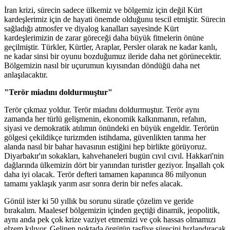
İran krizi, sürecin sadece ülkemiz ve bölgemiz için değil Kürt
kardeşlerimiz için de hayati önemde olduğunu tescil etmiştir. Sürecin
sağladığı atmosfer ve diyalog kanalları sayesinde Kürt
kardeşlerimizin de zarar göreceği daha büyük fitnelerin önüne
geçilmiştir. Türkler, Kürtler, Araplar, Persler olarak ne kadar kanlı,
ne kadar sinsi bir oyunu bozduğumuz ileride daha net görünecektir.
Bölgemizin nasıl bir uçurumun kıyısından döndüğü daha net
anlaşılacaktır.
"Terör miadını doldurmuştur"
Terör çıkmaz yoldur. Terör miadını doldurmuştur. Terör aynı
zamanda her türlü gelişmenin, ekonomik kalkınmanın, refahın,
siyasi ve demokratik atılımın önündeki en büyük engeldir. Terörün
gölgesi çekildikçe turizmden istihdama, güvenlikten tarıma her
alanda nasıl bir bahar havasının estiğini hep birlikte görüyoruz.
Diyarbakır'ın sokakları, kahvehaneleri bugün cıvıl cıvıl. Hakkari'nin
dağlarında ülkemizin dört bir yanından turistler geziyor. İnşallah çok
daha iyi olacak. Terör defteri tamamen kapanınca 86 milyonun
tamamı yaklaşık yarım asır sonra derin bir nefes alacak.
Gönül ister ki 50 yıllık bu sorunu süratle çözelim ve geride
bırakalım. Maalesef bölgemizin içinden geçtiği dinamik, jeopolitik,
aynı anda pek çok krize vaziyet etmemizi ve çok hassas olmamızı
elzem kılıyor. Gelinen noktada örgütün tasfiye sürecini hızlandıracak