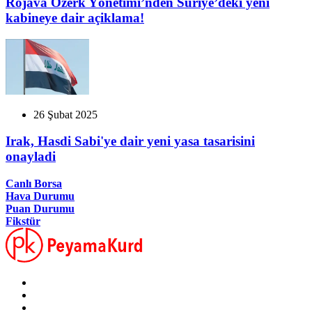
Rojava Özerk Yönetimi’nden Suriye’deki yeni
kabineye dair açiklama!
26 Şubat 2025
Irak, Hasdi Sabi'ye dair yeni yasa tasarisini
onayladi
Canlı Borsa
Hava Durumu
Puan Durumu
Fikstür