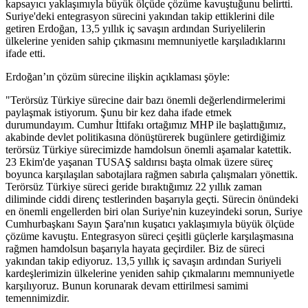
kapsayıcı yaklaşımıyla büyük ölçüde çözüme kavuştuğunu belirtti.
Suriye'deki entegrasyon sürecini yakından takip ettiklerini dile
getiren Erdoğan, 13,5 yıllık iç savaşın ardından Suriyelilerin
ülkelerine yeniden sahip çıkmasını memnuniyetle karşıladıklarını
ifade etti.
Erdoğan’ın çözüm sürecine ilişkin açıklaması şöyle:
"Terörsüz Türkiye sürecine dair bazı önemli değerlendirmelerimi
paylaşmak istiyorum. Şunu bir kez daha ifade etmek
durumundayım. Cumhur İttifakı ortağımız MHP ile başlattığımız,
akabinde devlet politikasına dönüştürerek bugünlere getirdiğimiz
terörsüz Türkiye sürecimizde hamdolsun önemli aşamalar katettik.
23 Ekim'de yaşanan TUSAŞ saldırısı başta olmak üzere süreç
boyunca karşılaşılan sabotajlara rağmen sabırla çalışmaları yönettik.
Terörsüz Türkiye süreci geride bıraktığımız 22 yıllık zaman
diliminde ciddi direnç testlerinden başarıyla geçti. Sürecin önündeki
en önemli engellerden biri olan Suriye'nin kuzeyindeki sorun, Suriye
Cumhurbaşkanı Sayın Şara'nın kuşatıcı yaklaşımıyla büyük ölçüde
çözüme kavuştu. Entegrasyon süreci çeşitli güçlerle karşılaşmasına
rağmen hamdolsun başarıyla hayata geçirdiler. Biz de süreci
yakından takip ediyoruz. 13,5 yıllık iç savaşın ardından Suriyeli
kardeşlerimizin ülkelerine yeniden sahip çıkmalarını memnuniyetle
karşılıyoruz. Bunun korunarak devam ettirilmesi samimi
temennimizdir.