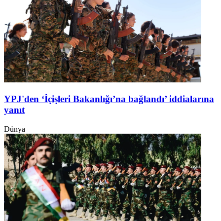
YPJ'den ‘İçişleri Bakanlığı’na bağlandı’ iddialarına
yanıt
Dünya