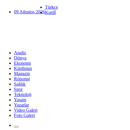
Türkçe
09 Ağustos 2026
Kurdî
Analiz
Dünya
Ekonomi
Kürdistan
Magazin
Röportaj
Sağlık
Spor
Teknoloji
Yaşam
Yazarlar
Video Galeri
Foto Galeri