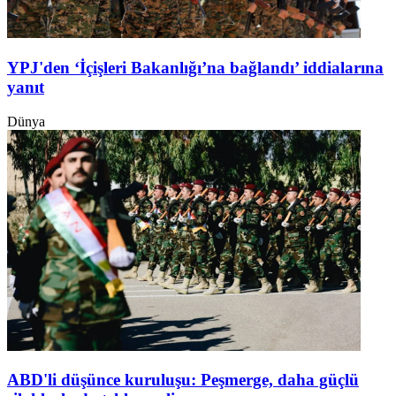
YPJ'den ‘İçişleri Bakanlığı’na bağlandı’ iddialarına
yanıt
Dünya
ABD'li düşünce kuruluşu: Peşmerge, daha güçlü