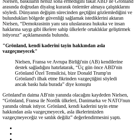
Nielsen, baskıların henüz sona ermediğini fakat ABD ile Grönland
arasında doğrudan diyalog kurarak önlemler almaya çalıştıklarını
söyledi. Dünyanın değişim sürecinden geçtiğini gözlemlediğini ve
bulundukları bölgede güvenliği sağlamak istediklerini aktaran
Nielsen, “Demokrasinin yanı sıra uluslararası hukuka ve insan
haklarına saygı gibi ilkelere sahip ülkelerle ortaklıklar geliştirmek
istiyoruz” açıklamasında bulundu.
"Grönland, kendi kaderini tayin hakkından asla
vazgeçmeyecek"
Nielsen, Fransa ve Avrupa Birliği'nin (AB) kendilerine
destek sağladığını hatırlatarak, “Üç gün önce ABD'nin
Grönland Özel Temsilcisi, bize Donald Trump'ın
Grönland'ı ilhak etme fikrinden vazgeçtiğini söyledi
ancak baskı hala burada” diye konuştu
Grönland'ın daima AB'nin yanında olacağını kaydeden Nielsen,
“Grönland, Fransa ile Nordik ülkeleri, Danimarka ve NATO'nun
yanında olmak istiyor. Grönland, kendi kaderini tayin etme
hakkından asla vazgeçmeyecek, asla ilkelerimizden
vazgeçmeyeceğiz ve satılık değiliz” değerlendirmesini yaptı.