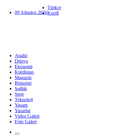
Türkçe
09 Ağustos 2026
Kurdî
Analiz
Dünya
Ekonomi
Kürdistan
Magazin
Röportaj
Sağlık
Spor
Teknoloji
Yaşam
Yazarlar
Video Galeri
Foto Galeri