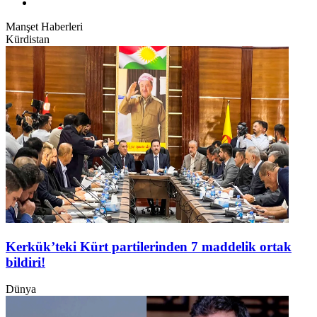
Manşet Haberleri
Kürdistan
Kerkük’teki Kürt partilerinden 7 maddelik ortak
bildiri!
Dünya