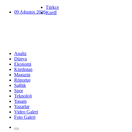
Türkçe
09 Ağustos 2026
Kurdî
Analiz
Dünya
Ekonomi
Kürdistan
Magazin
Röportaj
Sağlık
Spor
Teknoloji
Yaşam
Yazarlar
Video Galeri
Foto Galeri