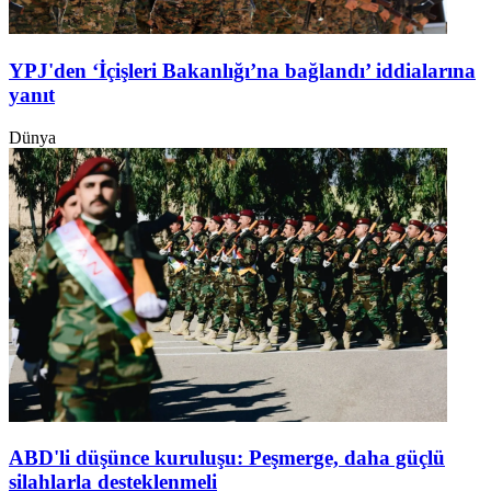
YPJ'den ‘İçişleri Bakanlığı’na bağlandı’ iddialarına
yanıt
Dünya
ABD'li düşünce kuruluşu: Peşmerge, daha güçlü
silahlarla desteklenmeli