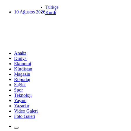
Türkçe
10 Ağustos 2026
Kurdî
Analiz
Dünya
Ekonomi
Kürdistan
Magazin
Röportaj
Sağlık
Spor
Teknoloji
Yaşam
Yazarlar
Video Galeri
Foto Galeri