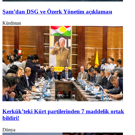
Şam’dan DSG ve Özerk Yönetim açıklaması
Kürdistan
Kerkük’teki Kürt partilerinden 7 maddelik ortak
bildiri!
Dünya