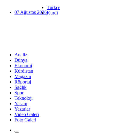
Türkçe
07 Ağustos 2026
Kurdî
Analiz
Dünya
Ekonomi
Kürdistan
Magazin
Röportaj
Sağlık
Spor
Teknoloji
Yaşam
Yazarlar
Video Galeri
Foto Galeri