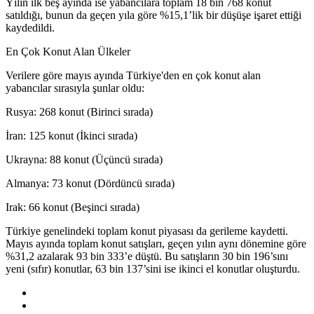
Yılın ilk beş ayında ise yabancılara toplam 18 bin 768 konut
satıldığı, bunun da geçen yıla göre %15,1’lik bir düşüşe işaret ettiği
kaydedildi.
En Çok Konut Alan Ülkeler
Verilere göre mayıs ayında Türkiye'den en çok konut alan
yabancılar sırasıyla şunlar oldu:
Rusya: 268 konut (Birinci sırada)
İran: 125 konut (İkinci sırada)
Ukrayna: 88 konut (Üçüncü sırada)
Almanya: 73 konut (Dördüncü sırada)
Irak: 66 konut (Beşinci sırada)
Türkiye genelindeki toplam konut piyasası da gerileme kaydetti.
Mayıs ayında toplam konut satışları, geçen yılın aynı dönemine göre
%31,2 azalarak 93 bin 333’e düştü. Bu satışların 30 bin 196’sını
yeni (sıfır) konutlar, 63 bin 137’sini ise ikinci el konutlar oluşturdu.