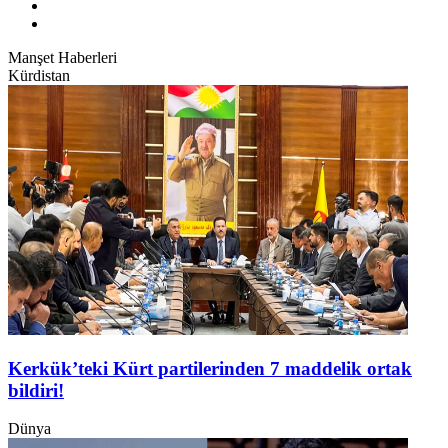
Manşet Haberleri
Kürdistan
Kerkük’teki Kürt partilerinden 7 maddelik ortak
bildiri!
Dünya