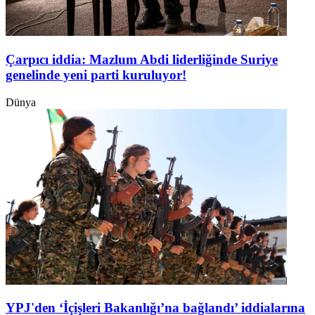
Çarpıcı iddia: Mazlum Abdi liderliğinde Suriye
genelinde yeni parti kuruluyor!
Dünya
YPJ'den ‘İçişleri Bakanlığı’na bağlandı’ iddialarına