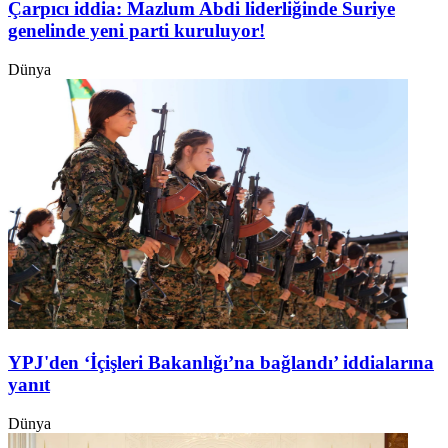
Çarpıcı iddia: Mazlum Abdi liderliğinde Suriye
genelinde yeni parti kuruluyor!
Dünya
YPJ'den ‘İçişleri Bakanlığı’na bağlandı’ iddialarına
yanıt
Dünya