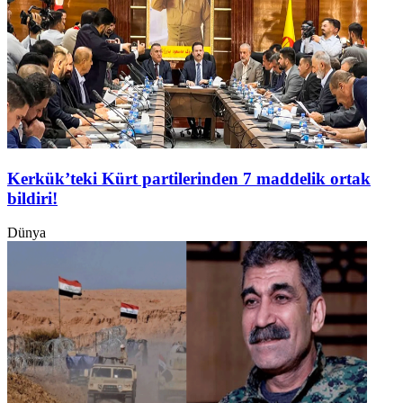
Kerkük’teki Kürt partilerinden 7 maddelik ortak
bildiri!
Dünya