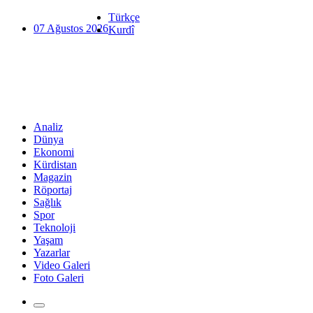
Türkçe
07 Ağustos 2026
Kurdî
Analiz
Dünya
Ekonomi
Kürdistan
Magazin
Röportaj
Sağlık
Spor
Teknoloji
Yaşam
Yazarlar
Video Galeri
Foto Galeri