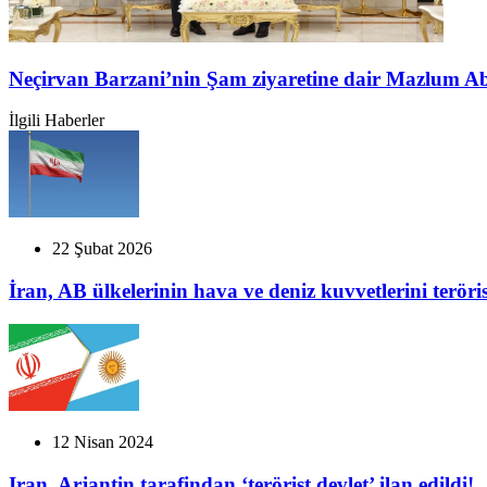
Neçirvan Barzani’nin Şam ziyaretine dair Mazlum A
İlgili Haberler
22 Şubat 2026
İran, AB ülkelerinin hava ve deniz kuvvetlerini terörist
12 Nisan 2024
Iran, Arjantin tarafindan ‘terörist devlet’ ilan edildi!