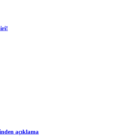
iri!
esinden açıklama