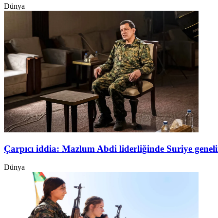
Dünya
Çarpıcı iddia: Mazlum Abdi liderliğinde Suriye genel
Dünya