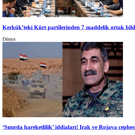
Kerkük’teki Kürt partilerinden 7 maddelik ortak bild
Dünya
‘Sınırda hareketlilik’ iddiaları! Irak ve Rojava ceph