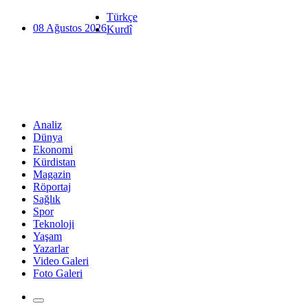
Türkçe
08 Ağustos 2026
Kurdî
Analiz
Dünya
Ekonomi
Kürdistan
Magazin
Röportaj
Sağlık
Spor
Teknoloji
Yaşam
Yazarlar
Video Galeri
Foto Galeri