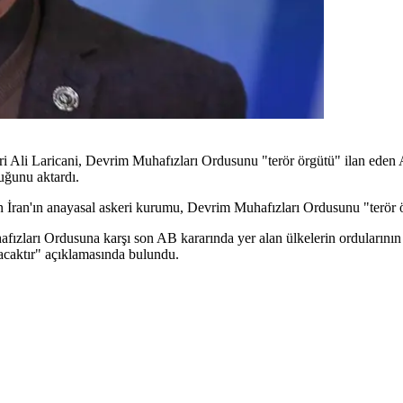
Ali Laricani, Devrim Muhafızları Ordusunu "terör örgütü" ilan eden Avr
duğunu aktardı.
 İran'ın anayasal askeri kurumu, Devrim Muhafızları Ordusunu "terör ör
fızları Ordusuna karşı son AB kararında yer alan ülkelerin ordularının t
acaktır" açıklamasında bulundu.