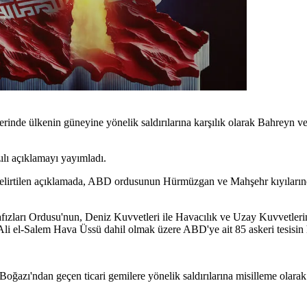
nde ülkenin güneyine yönelik saldırılarına karşılık olarak Bahreyn ve K
lı açıklamayı yayımladı.
i belirtilen açıklamada, ABD ordusunun Hürmüzgan ve Mahşehr kıyılarındaki
hafızları Ordusu'nun, Deniz Kuvvetleri ile Havacılık ve Uzay Kuvvetl
i el-Salem Hava Üssü dahil olmak üzere ABD'ye ait 85 askeri tesisin he
ndan geçen ticari gemilere yönelik saldırılarına misilleme olarak b