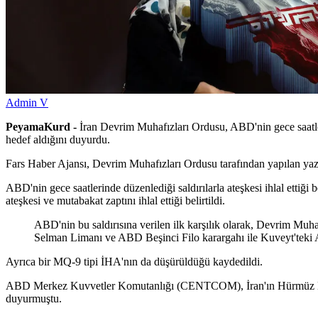
Admin V
PeyamaKurd -
İran Devrim Muhafızları Ordusu, ABD'nin gece saatleri
hedef aldığını duyurdu.
Fars Haber Ajansı, Devrim Muhafızları Ordusu tarafından yapılan yazı
ABD'nin gece saatlerinde düzenlediği saldırılarla ateşkesi ihlal ettiğ
ateşkesi ve mutabakat zaptını ihlal ettiği belirtildi.
ABD'nin bu saldırısına verilen ilk karşılık olarak, Devrim Mu
Selman Limanı ve ABD Beşinci Filo karargahı ile Kuveyt'teki Al
Ayrıca bir MQ-9 tipi İHA'nın da düşürüldüğü kaydedildi.
ABD Merkez Kuvvetler Komutanlığı (CENTCOM), İran'ın Hürmüz Boğazı'
duyurmuştu.