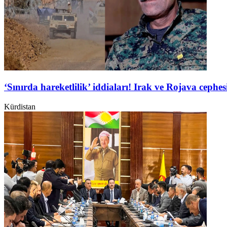
‘Sınırda hareketlilik’ iddiaları! Irak ve Rojava ceph
Kürdistan