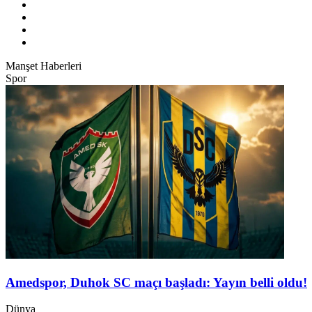
Manşet Haberleri
Spor
Amedspor, Duhok SC maçı başladı: Yayın belli oldu!
Dünya