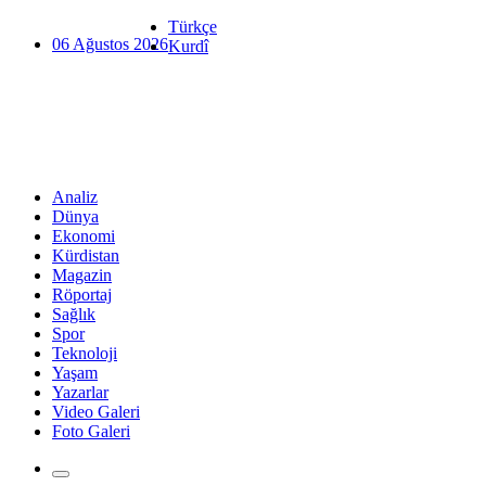
Türkçe
06 Ağustos 2026
Kurdî
Analiz
Dünya
Ekonomi
Kürdistan
Magazin
Röportaj
Sağlık
Spor
Teknoloji
Yaşam
Yazarlar
Video Galeri
Foto Galeri