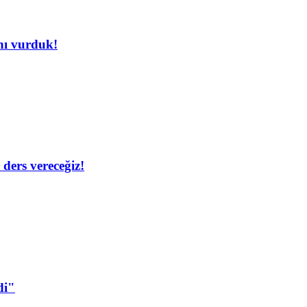
nı vurduk!
ders vereceğiz!
di"