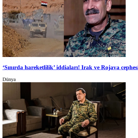
‘Sınırda hareketlilik’ iddiaları! Irak ve Rojava ceph
Dünya