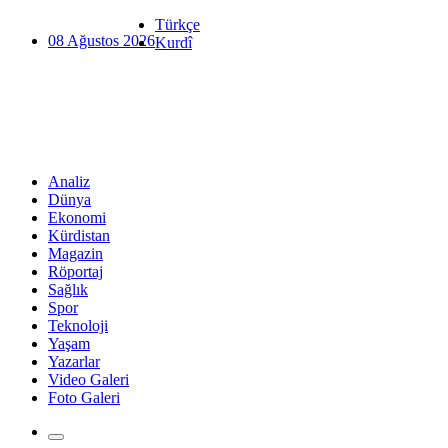
Türkçe
08 Ağustos 2026
Kurdî
Analiz
Dünya
Ekonomi
Kürdistan
Magazin
Röportaj
Sağlık
Spor
Teknoloji
Yaşam
Yazarlar
Video Galeri
Foto Galeri