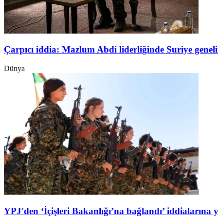
Çarpıcı iddia: Mazlum Abdi liderliğinde Suriye genel
Dünya
YPJ'den ‘İçişleri Bakanlığı’na bağlandı’ iddialarına 