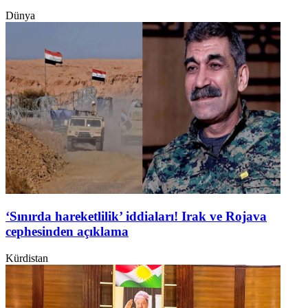
Dünya
‘Sınırda hareketlilik’ iddiaları! Irak ve Rojava
cephesinden açıklama
Kürdistan