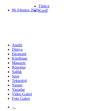
Türkçe
06 Ağustos 2026
Kurdî
Analiz
Dünya
Ekonomi
Kürdistan
Magazin
Röportaj
Sağlık
Spor
Teknoloji
Yaşam
Yazarlar
Video Galeri
Foto Galeri