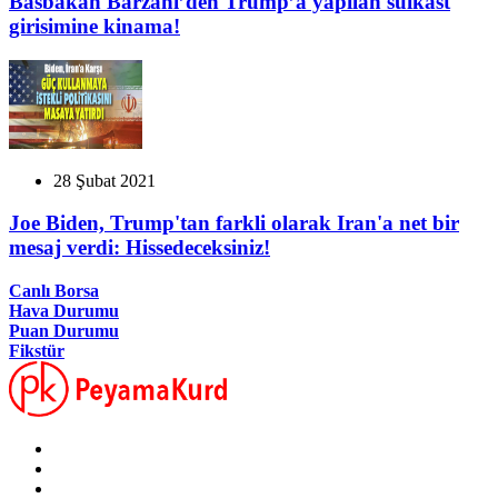
Basbakan Barzani’den Trump’a yapilan suikast
girisimine kinama!
28 Şubat 2021
Joe Biden, Trump'tan farkli olarak Iran'a net bir
mesaj verdi: Hissedeceksiniz!
Canlı Borsa
Hava Durumu
Puan Durumu
Fikstür