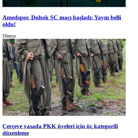
Amedspor, Duhok SC maçı başladı: Yayın belli
oldu!
Dünya
Çerçeve yasada PKK üyeleri için üç kategorili
düzenleme