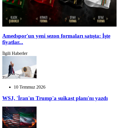
Amedspor'un yeni sezon formaları satışta: İşte
fiyatlar...
İlgili Haberler
10 Temmuz 2026
WSJ, 'İran'ın Trump'a suikast planı'nı yazdı