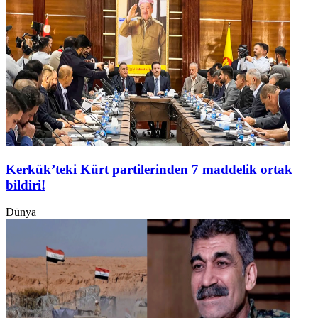
Kerkük’teki Kürt partilerinden 7 maddelik ortak
bildiri!
Dünya