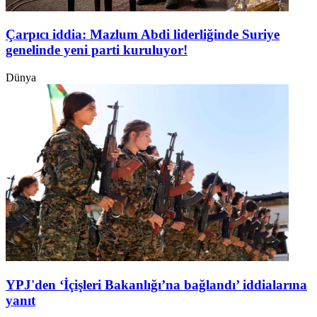
Çarpıcı iddia: Mazlum Abdi liderliğinde Suriye
genelinde yeni parti kuruluyor!
Dünya
YPJ'den ‘İçişleri Bakanlığı’na bağlandı’ iddialarına
yanıt