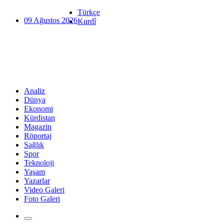
Türkçe
09 Ağustos 2026
Kurdî
Analiz
Dünya
Ekonomi
Kürdistan
Magazin
Röportaj
Sağlık
Spor
Teknoloji
Yaşam
Yazarlar
Video Galeri
Foto Galeri