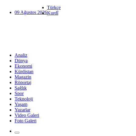
Türkçe
09 Ağustos 2026
Kurdî
Analiz
Dünya
Ekonomi
Kürdistan
Magazin
Röportaj
Sağlık
Spor
Teknoloji
Yaşam
Yazarlar
Video Galeri
Foto Galeri