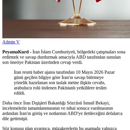
Admin V
PeyamaKurd -
İran İslam Cumhuriyeti, bölgedeki çatışmaları sona
erdirmek ve savaşı durdurmak amacıyla ABD tarafından sunulan
son öneriye Pakistan üzerinden cevap verdi.
İran resmi haber ajansı tarafından 10 Mayıs 2026 Pazar
günü geçilen bilgiye göre İran'ın savaşı bitirmeye
yönelik hazırlanan son taslak metne ilişkin cevabı,
arabulucu rolü üstlenen Pakistanlı yetkililere teslim
edildi.
Daha önce İran Dışişleri Bakanlığı Sözcüsü İsmail Bekayi,
incelemelerin tamamlanmasının ve nihai sonuca varılmasının
ardından İran'ın görüş ve notlarının ABD'ye iletileceğini defalarca
dile getirmişti.
Söz konusu plan uyarınca, müzakerelerin bu aşamada yalnızca