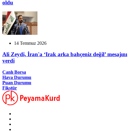
oldu
14 Temmuz 2026
Ali Zeydi, İran'a ‘Irak arka bahçeniz değil’ mesajını
verdi
Canlı Borsa
Hava Durumu
Puan Durumu
Fikstür