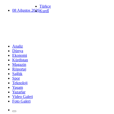
Türkçe
08 Ağustos 2026
Kurdî
Analiz
Dünya
Ekonomi
Kürdistan
Magazin
Röportaj
Sağlık
Spor
Teknoloji
Yaşam
Yazarlar
Video Galeri
Foto Galeri