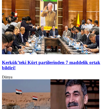
Kerkük’teki Kürt partilerinden 7 maddelik ortak
bildiri!
Dünya