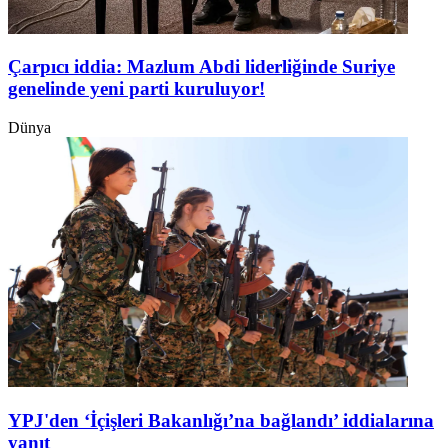
Çarpıcı iddia: Mazlum Abdi liderliğinde Suriye
genelinde yeni parti kuruluyor!
Dünya
YPJ'den ‘İçişleri Bakanlığı’na bağlandı’ iddialarına
yanıt