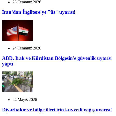
23 Temmuz 2026
İran’dan İngiltere’ye "üs" uyarısı!
24 Temmuz 2026
ABD, Irak ve Kürdistan Bölgesin'e güvenlik uyarısı
yaptı
24 Mayıs 2026
Diyarbakır ve bölge illeri için kuvvetli yağış uyarısı!