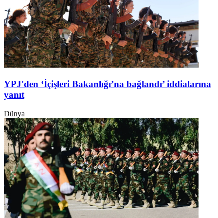
YPJ'den ‘İçişleri Bakanlığı’na bağlandı’ iddialarına
yanıt
Dünya