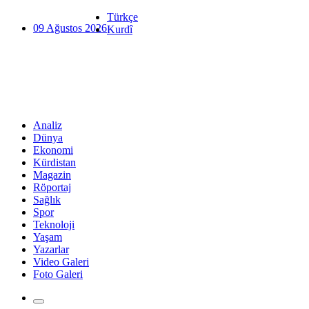
Türkçe
09 Ağustos 2026
Kurdî
Analiz
Dünya
Ekonomi
Kürdistan
Magazin
Röportaj
Sağlık
Spor
Teknoloji
Yaşam
Yazarlar
Video Galeri
Foto Galeri