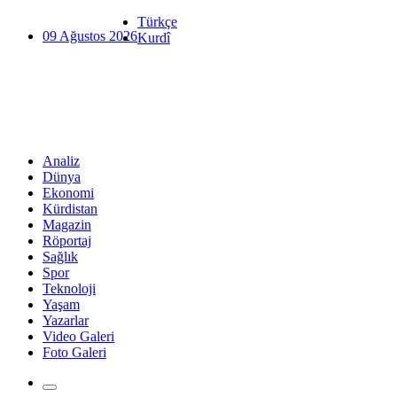
Türkçe
09 Ağustos 2026
Kurdî
Analiz
Dünya
Ekonomi
Kürdistan
Magazin
Röportaj
Sağlık
Spor
Teknoloji
Yaşam
Yazarlar
Video Galeri
Foto Galeri