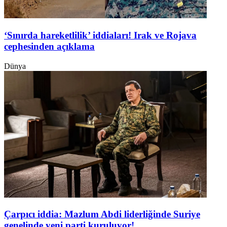
‘Sınırda hareketlilik’ iddiaları! Irak ve Rojava
cephesinden açıklama
Dünya
Çarpıcı iddia: Mazlum Abdi liderliğinde Suriye
genelinde yeni parti kuruluyor!