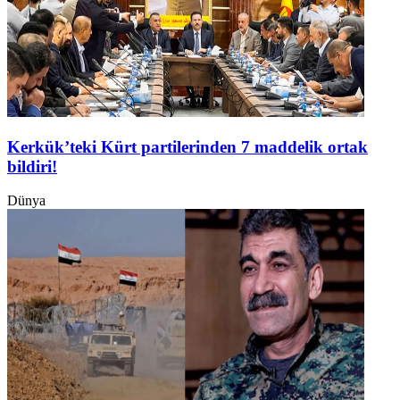
Kerkük’teki Kürt partilerinden 7 maddelik ortak
bildiri!
Dünya