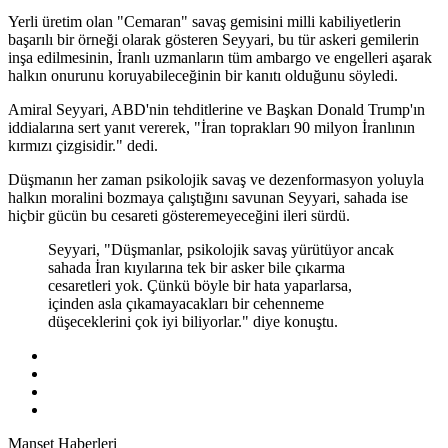
Yerli üretim olan "Cemaran" savaş gemisini milli kabiliyetlerin
başarılı bir örneği olarak gösteren Seyyari, bu tür askeri gemilerin
inşa edilmesinin, İranlı uzmanların tüm ambargo ve engelleri aşarak
halkın onurunu koruyabileceğinin bir kanıtı olduğunu söyledi.
Amiral Seyyari, ABD'nin tehditlerine ve Başkan Donald Trump'ın
iddialarına sert yanıt vererek, "İran toprakları 90 milyon İranlının
kırmızı çizgisidir." dedi.
Düşmanın her zaman psikolojik savaş ve dezenformasyon yoluyla
halkın moralini bozmaya çalıştığını savunan Seyyari, sahada ise
hiçbir gücün bu cesareti gösteremeyeceğini ileri sürdü.
Seyyari, "Düşmanlar, psikolojik savaş yürütüyor ancak
sahada İran kıyılarına tek bir asker bile çıkarma
cesaretleri yok. Çünkü böyle bir hata yaparlarsa,
içinden asla çıkamayacakları bir cehenneme
düşeceklerini çok iyi biliyorlar." diye konuştu.
Manşet Haberleri