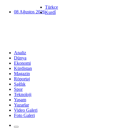
Türkçe
08 Ağustos 2026
Kurdî
Analiz
Dünya
Ekonomi
Kürdistan
Magazin
Röportaj
Sağlık
Spor
Teknoloji
Yaşam
Yazarlar
Video Galeri
Foto Galeri