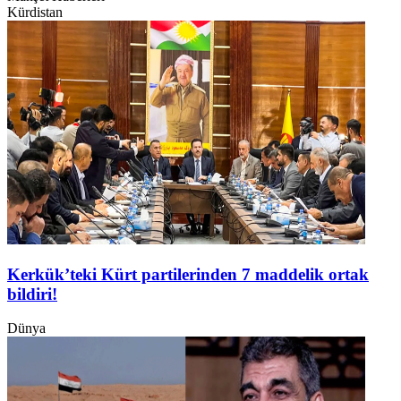
Kürdistan
Kerkük’teki Kürt partilerinden 7 maddelik ortak
bildiri!
Dünya