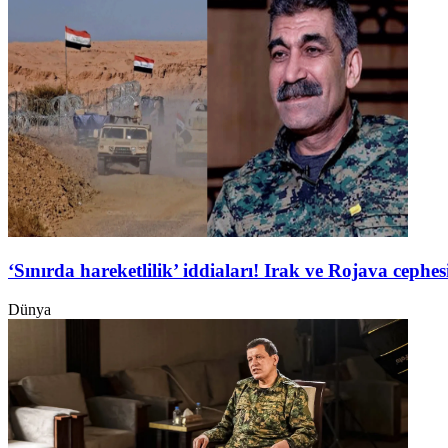
‘Sınırda hareketlilik’ iddiaları! Irak ve Rojava ceph
Dünya