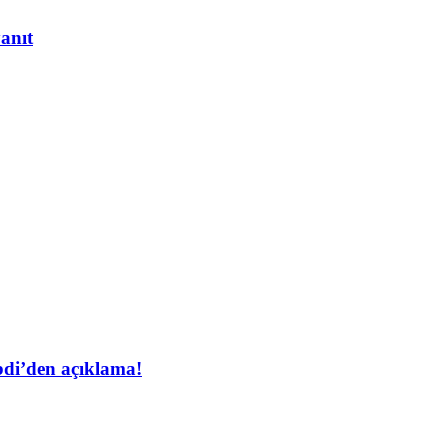
yanıt
bdi’den açıklama!