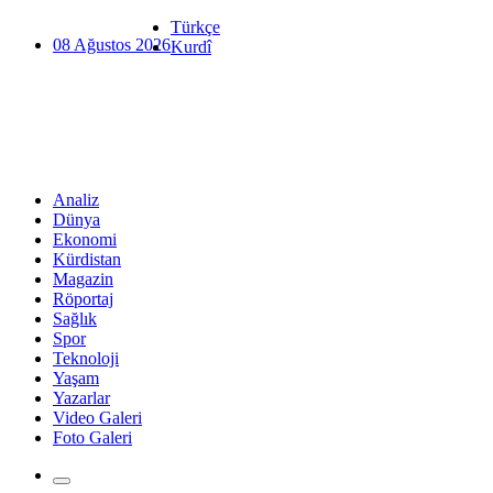
Türkçe
08 Ağustos 2026
Kurdî
Analiz
Dünya
Ekonomi
Kürdistan
Magazin
Röportaj
Sağlık
Spor
Teknoloji
Yaşam
Yazarlar
Video Galeri
Foto Galeri