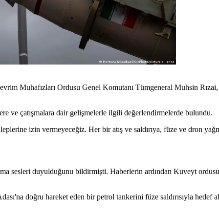
vrim Muhafızları Ordusu Genel Komutanı Tümgeneral Muhsin Rızai, ABD'n
e ve çatışmalara dair gelişmelerle ilgili değerlendirmelerde bulundu.
lerine izin vermeyeceğiz. Her bir atış ve saldırıya, füze ve dron yağmur
a sesleri duyulduğunu bildirmişti. Haberlerin ardından Kuveyt ordusu, 
a doğru hareket eden bir petrol tankerini füze saldırısıyla hedef a