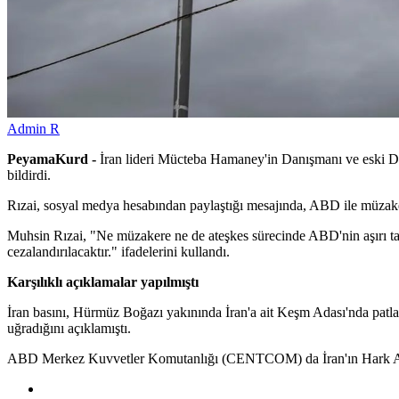
Admin R
PeyamaKurd -
İran lideri Mücteba Hamaney'in Danışmanı ve eski De
bildirdi.
Rızai, sosyal medya hesabından paylaştığı mesajında, ABD ile müzaker
Muhsin Rızai, "Ne müzakere ne de ateşkes sürecinde ABD'nin aşırı talep
cezalandırılacaktır." ifadelerini kullandı.
Karşılıklı açıklamalar yapılmıştı
İran basını, Hürmüz Boğazı yakınında İran'a ait Keşm Adası'nda patlam
uğradığını açıklamıştı.
ABD Merkez Kuvvetler Komutanlığı (CENTCOM) da İran'ın Hark Adası'n