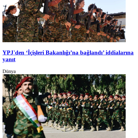
YPJ'den ‘İçişleri Bakanlığı’na bağlandı’ iddialarına
yanıt
Dünya