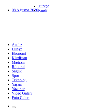
Türkçe
08 Ağustos 2026
Kurdî
Analiz
Dünya
Ekonomi
Kürdistan
Magazin
Röportaj
Sağlık
Spor
Teknoloji
Yaşam
Yazarlar
Video Galeri
Foto Galeri