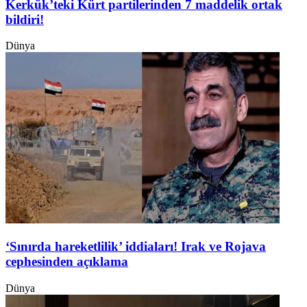
Kerkük’teki Kürt partilerinden 7 maddelik ortak
bildiri!
Dünya
‘Sınırda hareketlilik’ iddiaları! Irak ve Rojava
cephesinden açıklama
Dünya