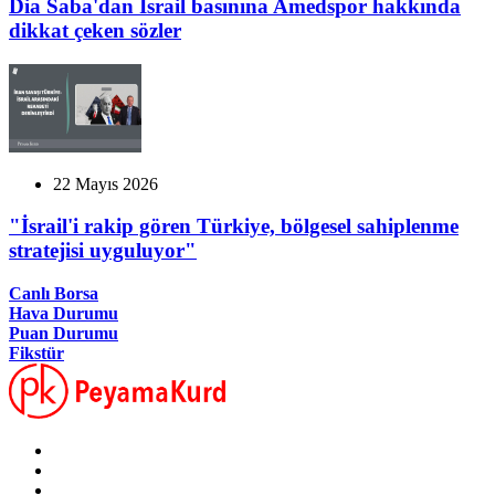
Dia Saba'dan İsrail basınına Amedspor hakkında
dikkat çeken sözler
22 Mayıs 2026
"İsrail'i rakip gören Türkiye, bölgesel sahiplenme
stratejisi uyguluyor"
Canlı Borsa
Hava Durumu
Puan Durumu
Fikstür