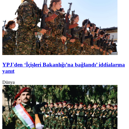
YPJ'den ‘İçişleri Bakanlığı’na bağlandı’ iddialarına
yanıt
Dünya