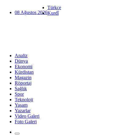
Türkçe
08 Ağustos 2026
Kurdî
Analiz
Dünya
Ekonomi
Kürdistan
Magazin
Röportaj
Sağlık
Spor
Teknoloji
Yaşam
Yazarlar
Video Galeri
Foto Galeri