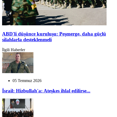
ABD'li düşünce kuruluşu: Peşmerge, daha güçlü
silahlarla desteklenmeli
İlgili Haberler
05 Temmuz 2026
İsrail: Hizbullah'a: Ateşkes ihlal edilirse...