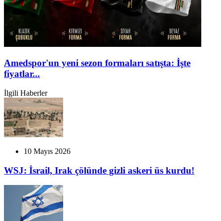
Amedspor'un yeni sezon formaları satışta: İşte
fiyatlar...
İlgili Haberler
10 Mayıs 2026
WSJ: İsrail, Irak çölünde gizli askeri üs kurdu!