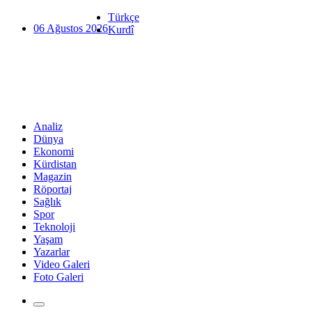
Türkçe
06 Ağustos 2026
Kurdî
Analiz
Dünya
Ekonomi
Kürdistan
Magazin
Röportaj
Sağlık
Spor
Teknoloji
Yaşam
Yazarlar
Video Galeri
Foto Galeri