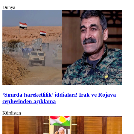
Dünya
‘Sınırda hareketlilik’ iddiaları! Irak ve Rojava
cephesinden açıklama
Kürdistan