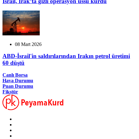
İsrail, Irak’ta gizli operasyon üssü kurdu
08 Mart 2026
ABD-İsrail'in saldırılarından Irakın petrol üretimi
60 düştü
Canlı Borsa
Hava Durumu
Puan Durumu
Fikstür