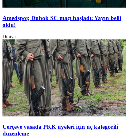
Amedspor, Duhok SC maçı başladı: Yayın belli
oldu!
Dünya
Çerçeve yasada PKK üyeleri için üç kategorili
düzenleme