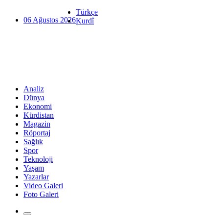
Türkçe
06 Ağustos 2026
Kurdî
Analiz
Dünya
Ekonomi
Kürdistan
Magazin
Röportaj
Sağlık
Spor
Teknoloji
Yaşam
Yazarlar
Video Galeri
Foto Galeri