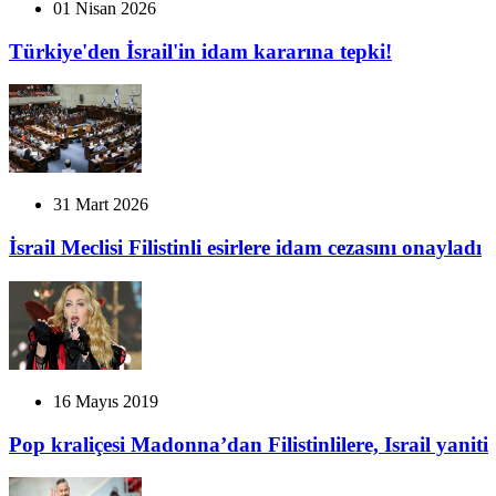
01 Nisan 2026
Türkiye'den İsrail'in idam kararına tepki!
31 Mart 2026
İsrail Meclisi Filistinli esirlere idam cezasını onayladı
16 Mayıs 2019
Pop kraliçesi Madonna’dan Filistinlilere, Israil yaniti