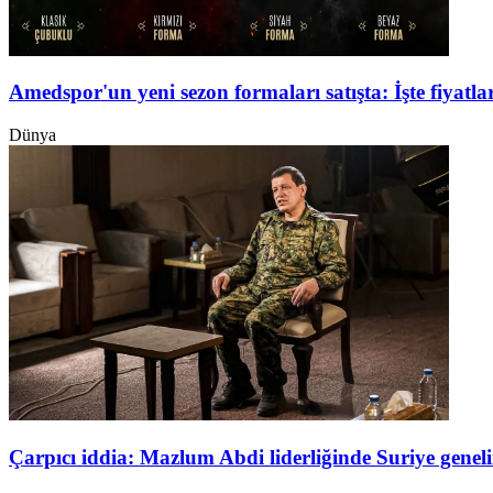
Amedspor'un yeni sezon formaları satışta: İşte fiyatlar
Dünya
Çarpıcı iddia: Mazlum Abdi liderliğinde Suriye genel