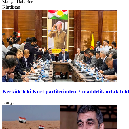
Manşet Haberleri
Kürdistan
Kerkük’teki Kürt partilerinden 7 maddelik ortak bild
Dünya