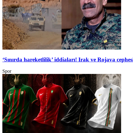
‘Sınırda hareketlilik’ iddiaları! Irak ve Rojava ceph
Spor