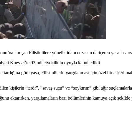
’na karışan Filistinlilere yönelik idam cezasını da içeren yasa tasarısı
eli Knesset’te 93 milletvekilinin oyuyla kabul edildi.
aktardığına göre yasa, Filistinlilerin yargılanması için özel bir askeri
n kişilerin “terör”, “savaş suçu” ve “soykırım” gibi ağır suçlamalarla y
duğunu aktarırken, yargılamaların bazı bölümlerinin kamuya açık şekilde 