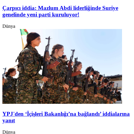
Çarpıcı iddia: Mazlum Abdi liderliğinde Suriye
genelinde yeni parti kuruluyor!
Dünya
YPJ'den ‘İçişleri Bakanlığı’na bağlandı’ iddialarına
yanıt
Dünya