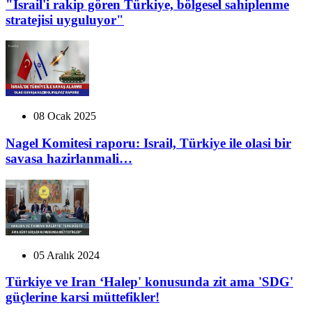
"İsrail'i rakip gören Türkiye, bölgesel sahiplenme
stratejisi uyguluyor"
08 Ocak 2025
Nagel Komitesi raporu: Israil, Türkiye ile olasi bir
savasa hazirlanmali…
05 Aralık 2024
Türkiye ve Iran ‘Halep' konusunda zit ama 'SDG'
güçlerine karsi müttefikler!