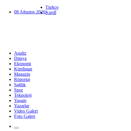
Türkçe
08 Ağustos 2026
Kurdî
Analiz
Dünya
Ekonomi
Kürdistan
Magazin
Röportaj
Sağlık
Spor
Teknoloji
Yaşam
Yazarlar
Video Galeri
Foto Galeri