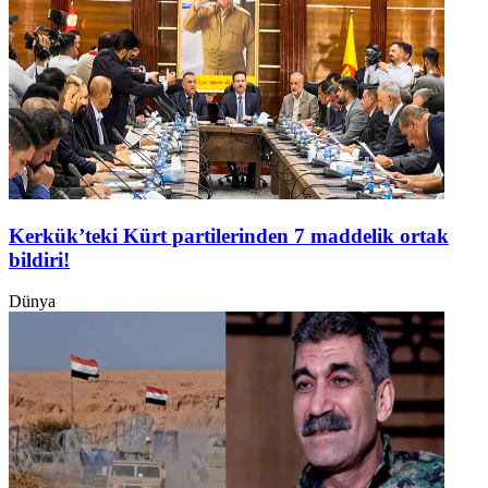
Kerkük’teki Kürt partilerinden 7 maddelik ortak
bildiri!
Dünya