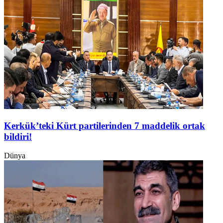
Kerkük’teki Kürt partilerinden 7 maddelik ortak
bildiri!
Dünya