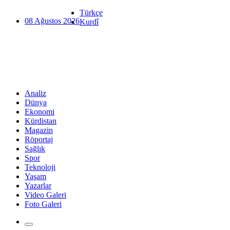
Türkçe
08 Ağustos 2026
Kurdî
Analiz
Dünya
Ekonomi
Kürdistan
Magazin
Röportaj
Sağlık
Spor
Teknoloji
Yaşam
Yazarlar
Video Galeri
Foto Galeri