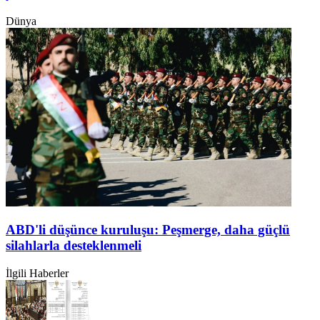
Dünya
ABD'li düşünce kuruluşu: Peşmerge, daha güçlü
silahlarla desteklenmeli
İlgili Haberler