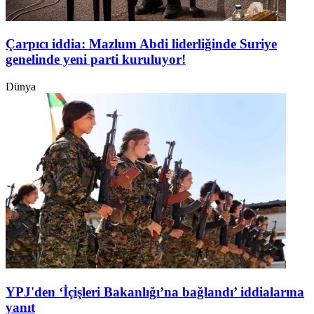
Çarpıcı iddia: Mazlum Abdi liderliğinde Suriye
genelinde yeni parti kuruluyor!
Dünya
YPJ'den ‘İçişleri Bakanlığı’na bağlandı’ iddialarına
yanıt