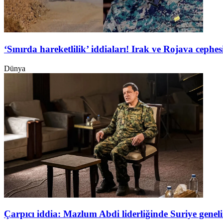
‘Sınırda hareketlilik’ iddiaları! Irak ve Rojava ceph
Dünya
Çarpıcı iddia: Mazlum Abdi liderliğinde Suriye genel