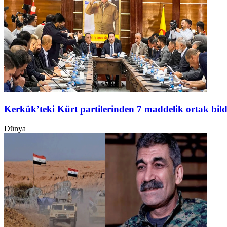
Kerkük’teki Kürt partilerinden 7 maddelik ortak bild
Dünya