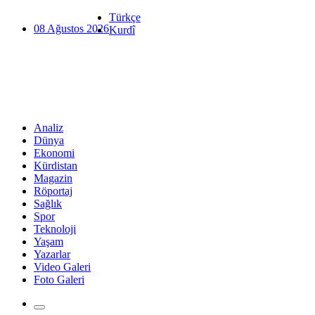
Türkçe
08 Ağustos 2026
Kurdî
Analiz
Dünya
Ekonomi
Kürdistan
Magazin
Röportaj
Sağlık
Spor
Teknoloji
Yaşam
Yazarlar
Video Galeri
Foto Galeri