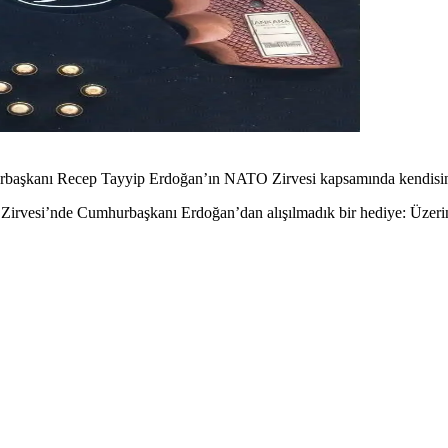
aşkanı Recep Tayyip Erdoğan’ın NATO Zirvesi kapsamında kendisine h
irvesi’nde Cumhurbaşkanı Erdoğan’dan alışılmadık bir hediye: Üzerin