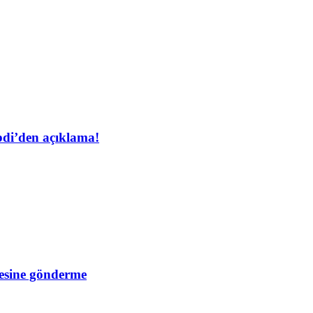
bdi’den açıklama!
esine gönderme