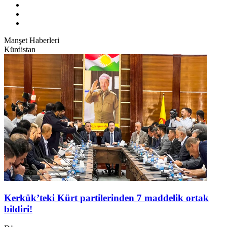
Manşet Haberleri
Kürdistan
Kerkük’teki Kürt partilerinden 7 maddelik ortak
bildiri!