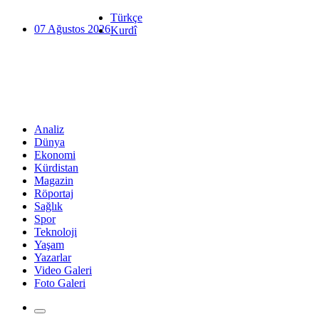
Türkçe
07 Ağustos 2026
Kurdî
Analiz
Dünya
Ekonomi
Kürdistan
Magazin
Röportaj
Sağlık
Spor
Teknoloji
Yaşam
Yazarlar
Video Galeri
Foto Galeri