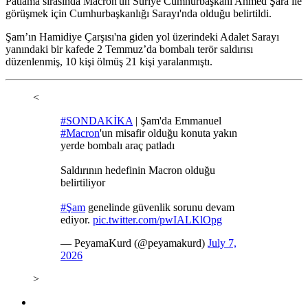
Patlama sırasında Macron'un Suriye Cumhurbaşkanı Ahmed Şara ile
görüşmek için Cumhurbaşkanlığı Sarayı'nda olduğu belirtildi.
Şam’ın Hamidiye Çarşısı'na giden yol üzerindeki Adalet Sarayı
yanındaki bir kafede 2 Temmuz’da bombalı terör saldırısı
düzenlenmiş, 10 kişi ölmüş 21 kişi yaralanmıştı.
<
#SONDAKİKA
| Şam'da Emmanuel
#Macron
'un misafir olduğu konuta yakın
yerde bombalı araç patladı
Saldırının hedefinin Macron olduğu
belirtiliyor
#Şam
genelinde güvenlik sorunu devam
ediyor.
pic.twitter.com/pwIALKlOpg
— PeyamaKurd (@peyamakurd)
July 7,
2026
>