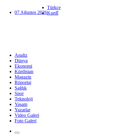
Türkçe
07 Ağustos 2026
Kurdî
Analiz
Dünya
Ekonomi
Kürdistan
Magazin
Röportaj
Sağlık
Spor
Teknoloji
Yaşam
Yazarlar
Video Galeri
Foto Galeri