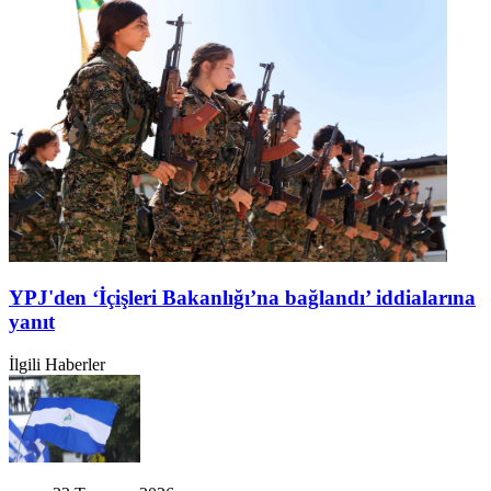
YPJ'den ‘İçişleri Bakanlığı’na bağlandı’ iddialarına
yanıt
İlgili Haberler