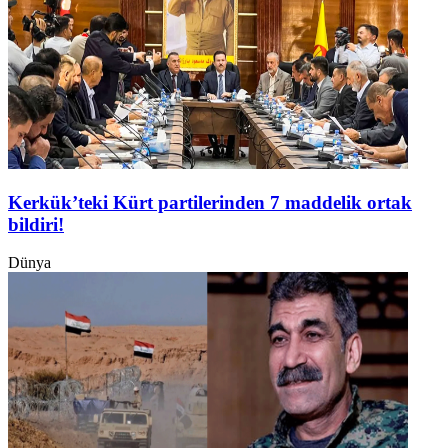
Kerkük’teki Kürt partilerinden 7 maddelik ortak
bildiri!
Dünya