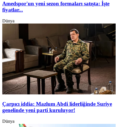
Amedspor'un yeni sezon formaları satışta: İşte
fiyatlar...
Dünya
Çarpıcı iddia: Mazlum Abdi liderliğinde Suriye
genelinde yeni parti kuruluyor!
Dünya