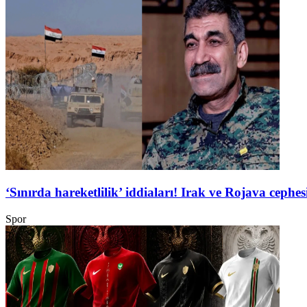
‘Sınırda hareketlilik’ iddiaları! Irak ve Rojava ceph
Spor