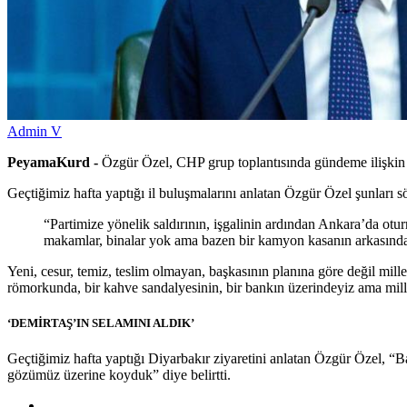
Admin V
PeyamaKurd -
Özgür Özel, CHP grup toplantısında gündeme ilişkin
Geçtiğimiz hafta yaptığı il buluşmalarını anlatan Özgür Özel şunları s
“Partimize yönelik saldırının, işgalinin ardından Ankara’da ot
makamlar, binalar yok ama bazen bir kamyon kasanın arkasınday
Yeni, cesur, temiz, teslim olmayan, başkasının planına göre değil mill
römorkunda, bir kahve sandalyesinin, bir bankın üzerindeyiz ama mill
‘DEMİRTAŞ’IN SELAMINI ALDIK’
Geçtiğimiz hafta yaptığı Diyarbakır ziyaretini anlatan Özgür Özel, “B
gözümüz üzerine koyduk” diye belirtti.