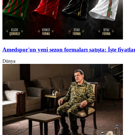
Amedspor'un yeni sezon formaları satışta: İşte fiyatlar
Dünya