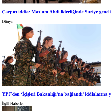
Çarpıcı iddia: Mazlum Abdi liderliğinde Suriye genel
Dünya
YPJ'den ‘İçişleri Bakanlığı’na bağlandı’ iddialarına 
İlgili Haberler