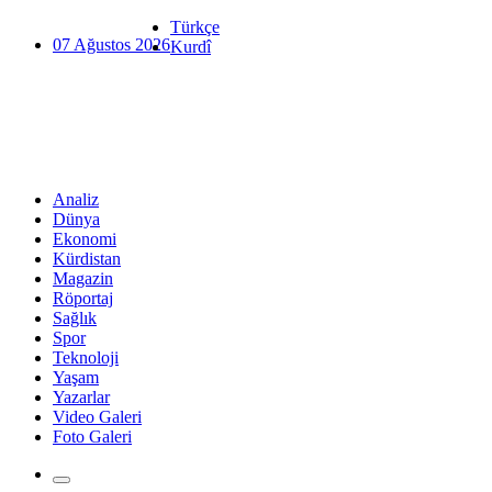
Türkçe
07 Ağustos 2026
Kurdî
Analiz
Dünya
Ekonomi
Kürdistan
Magazin
Röportaj
Sağlık
Spor
Teknoloji
Yaşam
Yazarlar
Video Galeri
Foto Galeri