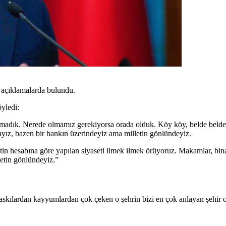
 açıklamalarda bulundu.
öyledi:
urmadık. Nerede olmamız gerekiyorsa orada olduk. Köy köy, belde belde ş
ız, bazen bir bankın üzerindeyiz ama milletin gönlündeyiz.
etin hesabına göre yapılan siyaseti ilmek ilmek örüyoruz. Makamlar, bina
etin gönlündeyiz.”
askılardan kayyumlardan çok çeken o şehrin bizi en çok anlayan şehir ol