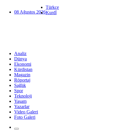
Türkçe
08 Ağustos 2026
Kurdî
Analiz
Dünya
Ekonomi
Kürdistan
Magazin
Röportaj
Sağlık
Spor
Teknoloji
Yaşam
Yazarlar
Video Galeri
Foto Galeri