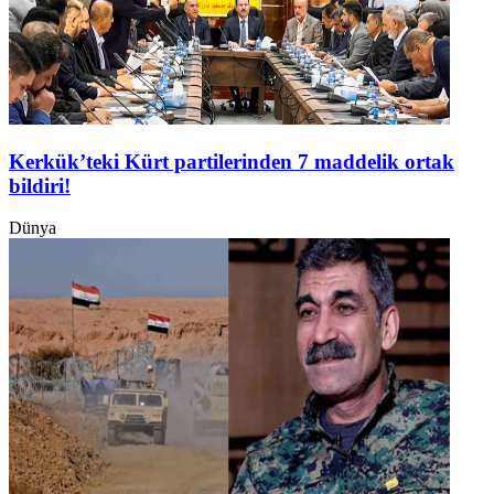
Kerkük’teki Kürt partilerinden 7 maddelik ortak
bildiri!
Dünya