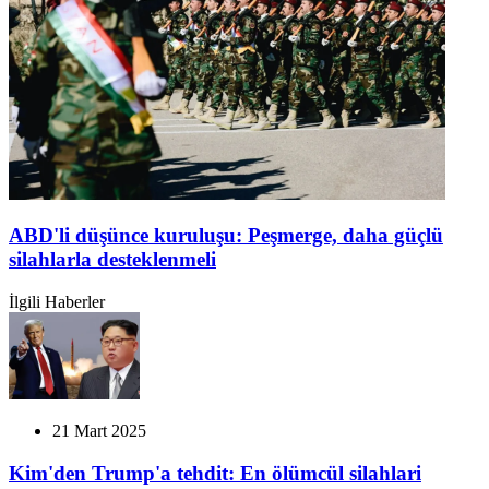
ABD'li düşünce kuruluşu: Peşmerge, daha güçlü
silahlarla desteklenmeli
İlgili Haberler
21 Mart 2025
Kim'den Trump'a tehdit: En ölümcül silahlari