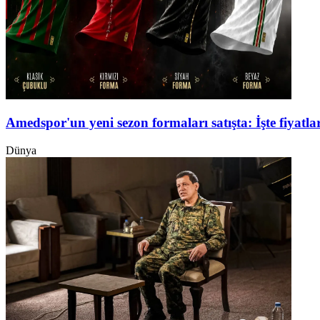
Amedspor'un yeni sezon formaları satışta: İşte fiyatlar
Dünya