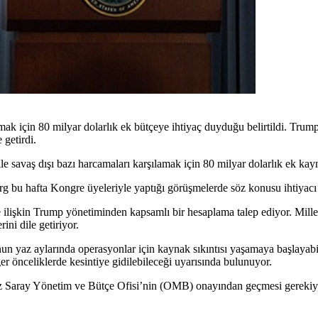
mak için 80 milyar dolarlık ek bütçeye ihtiyaç duyduğu belirtildi. Trum
 getirdi.
le savaş dışı bazı harcamaları karşılamak için 80 milyar dolarlık ek ka
bu hafta Kongre üyeleriyle yaptığı görüşmelerde söz konusu ihtiyacı 
 ilişkin Trump yönetiminden kapsamlı bir hesaplama talep ediyor. Mille
ni dile getiriyor.
un yaz aylarında operasyonlar için kaynak sıkıntısı yaşamaya başlayabil
ğer önceliklerde kesintiye gidilebileceği uyarısında bulunuyor.
Saray Yönetim ve Bütçe Ofisi’nin (OMB) onayından geçmesi gerekiyor. 