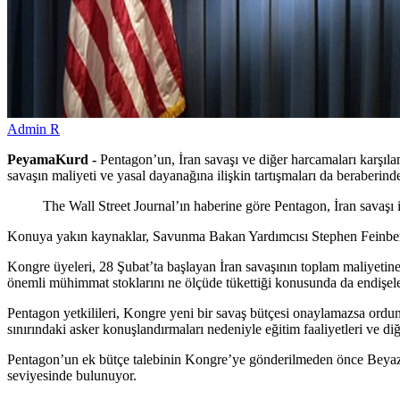
Admin R
PeyamaKurd -
Pentagon’un, İran savaşı ve diğer harcamaları karşıla
savaşın maliyeti ve yasal dayanağına ilişkin tartışmaları da beraberinde
The Wall Street Journal’ın haberine göre Pentagon, İran savaşı i
Konuya yakın kaynaklar, Savunma Bakan Yardımcısı Stephen Feinberg 
Kongre üyeleri, 28 Şubat’ta başlayan İran savaşının toplam maliyetine
önemli mühimmat stoklarını ne ölçüde tükettiği konusunda da endişeleri
Pentagon yetkilileri, Kongre yeni bir savaş bütçesi onaylamazsa ordun
sınırındaki asker konuşlandırmaları nedeniyle eğitim faaliyetleri ve di
Pentagon’un ek bütçe talebinin Kongre’ye gönderilmeden önce Beyaz 
seviyesinde bulunuyor.