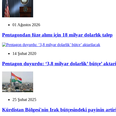
01 Ağustos 2026
Pentagondan füze alımı için 18 milyar dolarlık talep
14 Şubat 2020
Pentagon duyurdu: ‘3,8 milyar dolarlik’ bütçe’ aktar
25 Şubat 2025
Kürdistan Bölgesi'nin Irak bütçesindeki payinin artiri