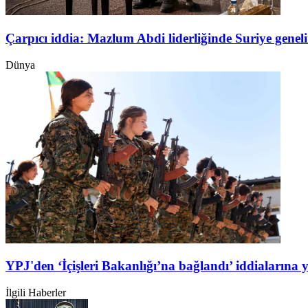
Çarpıcı iddia: Mazlum Abdi liderliğinde Suriye genel
Dünya
YPJ'den ‘İçişleri Bakanlığı’na bağlandı’ iddialarına 
İlgili Haberler