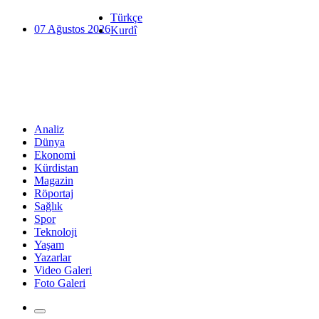
Türkçe
07 Ağustos 2026
Kurdî
Analiz
Dünya
Ekonomi
Kürdistan
Magazin
Röportaj
Sağlık
Spor
Teknoloji
Yaşam
Yazarlar
Video Galeri
Foto Galeri