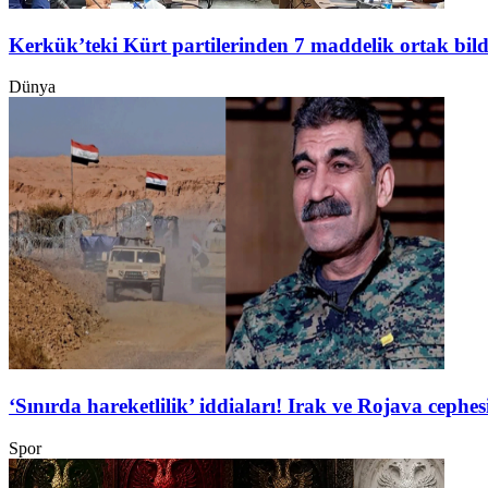
Kerkük’teki Kürt partilerinden 7 maddelik ortak bild
Dünya
‘Sınırda hareketlilik’ iddiaları! Irak ve Rojava ceph
Spor