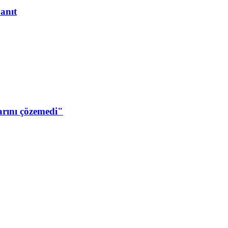
yanıt
arını çözemedi"