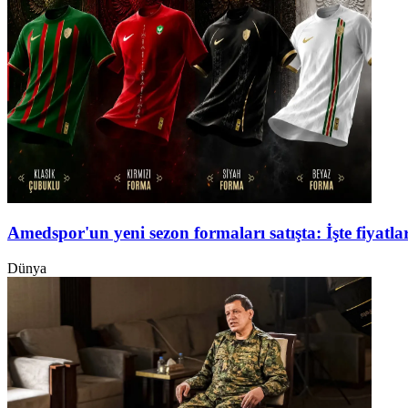
Amedspor'un yeni sezon formaları satışta: İşte fiyatlar
Dünya