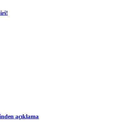
iri!
esinden açıklama