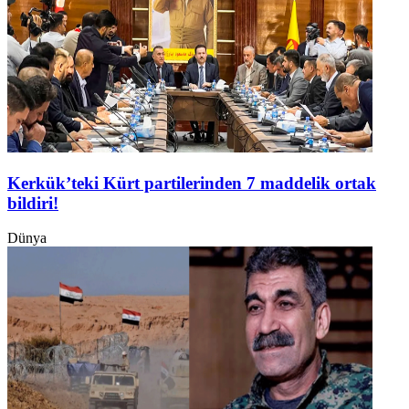
Kerkük’teki Kürt partilerinden 7 maddelik ortak
bildiri!
Dünya