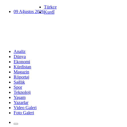
Türkçe
09 Ağustos 2026
Kurdî
Analiz
Dünya
Ekonomi
Kürdistan
Magazin
Röportaj
Sağlık
Spor
Teknoloji
Yaşam
Yazarlar
Video Galeri
Foto Galeri