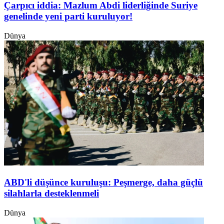
Çarpıcı iddia: Mazlum Abdi liderliğinde Suriye
genelinde yeni parti kuruluyor!
Dünya
ABD'li düşünce kuruluşu: Peşmerge, daha güçlü
silahlarla desteklenmeli
Dünya