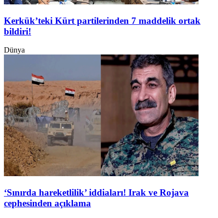
Kerkük’teki Kürt partilerinden 7 maddelik ortak
bildiri!
Dünya
‘Sınırda hareketlilik’ iddiaları! Irak ve Rojava
cephesinden açıklama