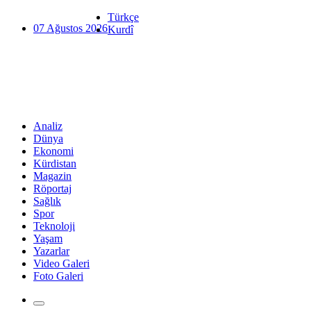
Türkçe
07 Ağustos 2026
Kurdî
Analiz
Dünya
Ekonomi
Kürdistan
Magazin
Röportaj
Sağlık
Spor
Teknoloji
Yaşam
Yazarlar
Video Galeri
Foto Galeri