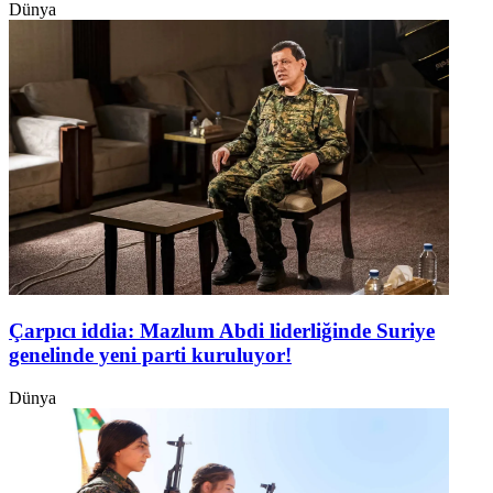
Dünya
Çarpıcı iddia: Mazlum Abdi liderliğinde Suriye
genelinde yeni parti kuruluyor!
Dünya