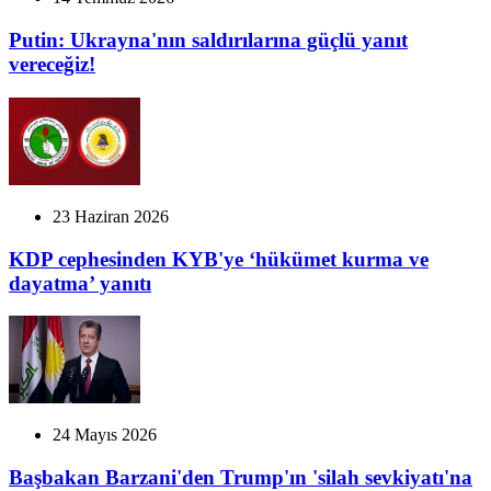
Putin: Ukrayna'nın saldırılarına güçlü yanıt
vereceğiz!
23 Haziran 2026
KDP cephesinden KYB'ye ‘hükümet kurma ve
dayatma’ yanıtı
24 Mayıs 2026
Başbakan Barzani'den Trump'ın 'silah sevkiyatı'na